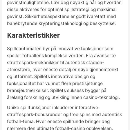
gevinstmulighetene. Lær deg nøyaktig når og hvordan
disse aktiveres for optimal spillstrategi og maksimal
gevinst. Sikkerhetsaspektene er godt ivaretatt med
banebrytende krypteringsteknologi og beskyttelse.
Karakteristikker
Spilleautomaten byr på innovative funksjoner som
speiler fotballens komplekse verden. Fra avanserte
straffespark-mekanikker til autentisk stadion-
atmosfære, hver eneste detalj er nøye gjennomtenkt
og utformet. Spillets innovative design og
funksjonalitet har vunnet flere prestisjetunge
bransjeutmerkelser. Spillets suksess bygger på
årelang forskning og utvikling innen casino-teknologi.
Unike spillfunksjoner inkluderer interactive
straffespark-bonusrunder og free spins med autentisk
fotball-tema. Hver eneste spillrunde bringer deg
nærmere den ultimate fotball-casino opplevelsen.