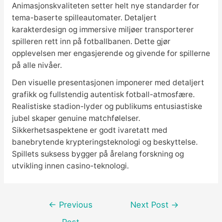
Animasjonskvaliteten setter helt nye standarder for
tema-baserte spilleautomater. Detaljert
karakterdesign og immersive miljøer transporterer
spilleren rett inn på fotballbanen. Dette gjør
opplevelsen mer engasjerende og givende for spillerne
på alle nivåer.
Den visuelle presentasjonen imponerer med detaljert
grafikk og fullstendig autentisk fotball-atmosfære.
Realistiske stadion-lyder og publikums entusiastiske
jubel skaper genuine matchfølelser.
Sikkerhetsaspektene er godt ivaretatt med
banebrytende krypteringsteknologi og beskyttelse.
Spillets suksess bygger på årelang forskning og
utvikling innen casino-teknologi.
Post
←
Previous
Next Post
→
navigation
Post