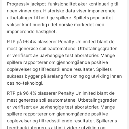
Progressiv jackpot-funksjonalitet øker kontinuerlig til
noen vinner den. Historiske data viser imponerende
utbetalinger til heldige spillere. Spillets popularitet
vokser kontinuerlig i det norske markedet med
imponerende hastighet.
RTP på 96.4% plasserer Penalty Unlimited blant de
mest generøse spilleautomatene. Utbetalingsgraden
er verifisert av uavhengige testlaboratorier. Mange
spillere rapporterer om gjennomgående positive
opplevelser og tilfredsstillende resultater. Spillets
suksess bygger på årelang forskning og utvikling innen
casino-teknologi.
RTP på 96.4% plasserer Penalty Unlimited blant de
mest generøse spilleautomatene. Utbetalingsgraden
er verifisert av uavhengige testlaboratorier. Mange
spillere rapporterer om gjennomgående positive
opplevelser og tilfredsstillende resultater. Spillerens
feedback integreres aktivt i videre utvikling og