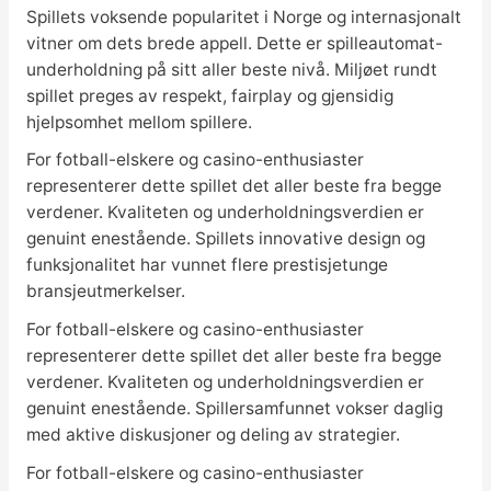
Spillets voksende popularitet i Norge og internasjonalt
vitner om dets brede appell. Dette er spilleautomat-
underholdning på sitt aller beste nivå. Miljøet rundt
spillet preges av respekt, fairplay og gjensidig
hjelpsomhet mellom spillere.
For fotball-elskere og casino-enthusiaster
representerer dette spillet det aller beste fra begge
verdener. Kvaliteten og underholdningsverdien er
genuint enestående. Spillets innovative design og
funksjonalitet har vunnet flere prestisjetunge
bransjeutmerkelser.
For fotball-elskere og casino-enthusiaster
representerer dette spillet det aller beste fra begge
verdener. Kvaliteten og underholdningsverdien er
genuint enestående. Spillersamfunnet vokser daglig
med aktive diskusjoner og deling av strategier.
For fotball-elskere og casino-enthusiaster