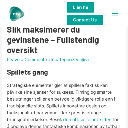
Liên hệ
Main
Penalty Unlimited strategi –
Contact Us
Men
Slik maksimerer du
gevinstene – Fullstendig
oversikt
Leave a Comment
/
Uncategorized @vi
Spillets gang
Strategiske elementer gjør at spillere faktisk kan
påvirke sine sjanser for suksess. Timing og smarte
beslutninger spiller en betydelig viktigere rolle enn i
tradisjonelle slots. Spillets innovative design og
funksjonalitet har vunnet flere prestisjetunge
bransjeutmerkelser. Besøk
den offisielle nettsiden
for
å oppleve denne fantastiske kombinasjonen av fotball