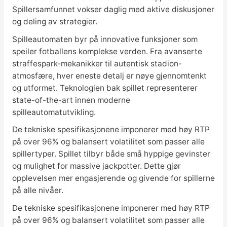
Spillersamfunnet vokser daglig med aktive diskusjoner
og deling av strategier.
Spilleautomaten byr på innovative funksjoner som
speiler fotballens komplekse verden. Fra avanserte
straffespark-mekanikker til autentisk stadion-
atmosfære, hver eneste detalj er nøye gjennomtenkt
og utformet. Teknologien bak spillet representerer
state-of-the-art innen moderne
spilleautomatutvikling.
De tekniske spesifikasjonene imponerer med høy RTP
på over 96% og balansert volatilitet som passer alle
spillertyper. Spillet tilbyr både små hyppige gevinster
og mulighet for massive jackpotter. Dette gjør
opplevelsen mer engasjerende og givende for spillerne
på alle nivåer.
De tekniske spesifikasjonene imponerer med høy RTP
på over 96% og balansert volatilitet som passer alle