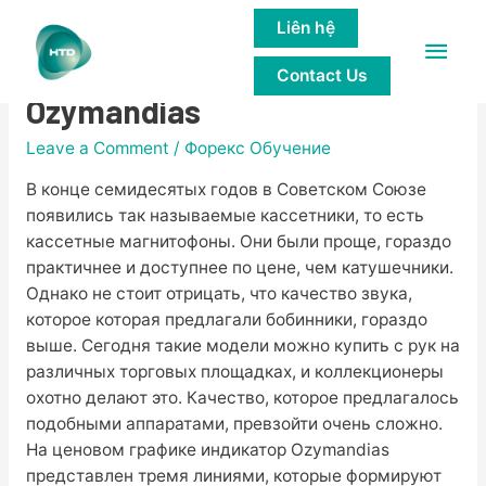
Liên hệ
Main
Особенности индикатора
Contact Us
Men
Ozymandias
Leave a Comment
/
Форекс Обучение
В конце семидесятых годов в Советском Союзе
появились так называемые кассетники, то есть
кассетные магнитофоны. Они были проще, гораздо
практичнее и доступнее по цене, чем катушечники.
Однако не стоит отрицать, что качество звука,
которое которая предлагали бобинники, гораздо
выше. Сегодня такие модели можно купить с рук на
различных торговых площадках, и коллекционеры
охотно делают это. Качество, которое предлагалось
подобными аппаратами, превзойти очень сложно.
На ценовом графике индикатор Ozymandias
представлен тремя линиями, которые формируют