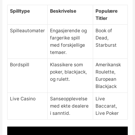
Spilltype
Beskrivelse
Populære
Titler
Spilleautomater
Engasjerende og
Book of
fargerike spill
Dead,
med forskjellige
Starburst
temaer.
Bordspill
Klassikere som
Amerikansk
poker, blackjack,
Roulette,
og rulett.
European
Blackjack
Live Casino
Sanseopplevelse
Live
med ekte dealere
Baccarat,
i sanntid.
Live Poker