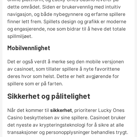
dette området. Siden er brukervennlig med intuitiv
navigasjon, og både nybegynnere og erfarne spillere
finner lett frem. Spillets design og grafikk er moderne
og engasjerende, noe som bidrar til å heve det totale
spillmiljøet.
Mobilvennlighet
Det er også verdt å merke seg den mobile versjonen
av casinoet, som tillater spillere å nyte favorittene
deres hvor som helst. Dette er helt avgjørende for
spillere som er på farten.
Sikkerhet og pålitelighet
Når det kommer til
sikkerhet
, prioriterer Lucky Ones
Casino beskyttelsen av sine spillere. Casinoet bruker
det nyeste av krypteringsteknologi for å sikre at alle
transaksjoner og personopplysninger behandles trygt.