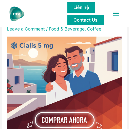
Liên hệ
Main
Online Levitra Generic
Contact Us
Men
Leave a Comment
/
Food & Beverage, Coffee