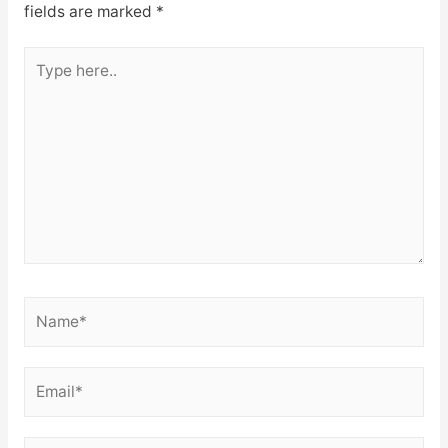
fields are marked
*
Type
here..
Name*
Email*
Website