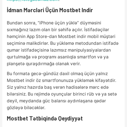
İdman Mərcləri Üçün Mostbet Indir
Bundan sonra, “iPhone üçün yüklə” düyməsini
sıxmağınız lazım olan bir səhifə açılır. İstifadəçilər
həmçinin App Store-dan Mostbet indir mobil müştəri
seçiminə malikdirlər. Bu yükləmə metodundan istifadə
qumar istifadəçisinə lazımsız manipulyasiyalardan
qurtulmağa və proqramı asanlıqla smartfon və ya
planşetə quraşdırmağa olanak verir.
Bu formata gecə-gündüz daxil olmaq üçün yalnız
Mostbet indir öz smartfonunuza yükləmək kifayətdir.
Siz yalnız hazırda baş verən hadisələrə mərc edə
bilərsiniz. Bu rejimdə oyunçular birinci rüb və ya setə
deyil, meydanda güc balansı aydınlaşana qədər
gözləyə biləcəklər.
Mostbet Tətbiqində Qeydiyyət