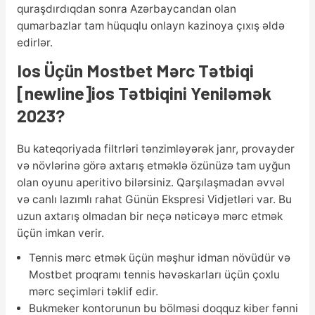
quraşdırdıqdan sonra Azərbaycandan olan
qumarbazlar tam hüquqlu onlayn kazinoya çıxış əldə
edirlər.
Ios Üçün Mostbet Mərc Tətbiqi
[newline]ios Tətbiqini Yeniləmək
2023?
Bu kateqoriyada filtrləri tənzimləyərək janr, provayder
və növlərinə görə axtarış etməklə özünüzə tam uyğun
olan oyunu aperitivo bilərsiniz. Qarşılaşmadan əvvəl
və canlı lazımlı rahat Günün Ekspresi Vidjetləri var. Bu
uzun axtarış olmadan bir neçə nəticəyə mərc etmək
üçün imkan verir.
Tennis mərc etmək üçün məşhur idman növüdür və
Mostbet proqramı tennis həvəskarları üçün çoxlu
mərc seçimləri təklif edir.
Bukmeker kontorunun bu bölməsi doqquz kiber fənni