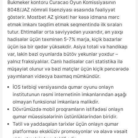
Bukmeker kontoru Curacao Oyun Komissiyasının
8048/JAZ nömrəli lisenziyası əsasında fəaliyyət
göstərir. Mostbet AZ şirkəti hər kəsə idmana mərc
etmək imkanı təqdim etmək seqmentində ilk sıraları
tutur. Ehtimallar orta səviyyədən yuxarıdır, ən yaxşı
hadisələr üçün təxminən 5-7% marja, kiçik bazarlar
üçün isə bir qədər yüksəkdir. Asiya totali və handikap
var, lakin bəzi oyunlarda bütöv yekunlar yoxdur –
yalnız fraksiyalılar. Canlı hadisələr cari statistika ilə
müşayiət olunur və bəzi matçlar üçün kiçik pəncərədə
yayımlanan videoya baxmaq mümkündür.
İOS tətbiqi versiyasında qumar oyunu onlayn
institutunun rəsmi internetinin imkanlarından aşağı
olmayan funksional imkanlara malikdir.
Dövrümüzdə mobil proqramların istifadəsi onlayn
qumar müəssisələrinin üstünlüklərindən biridir.
Tətil və yaddaqalan tarixlər üçün onlayn qumar
platforması eksklüziv promosyonlar və əlavə vəsait