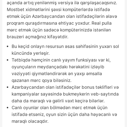
açanda artıq yenilənmiş versiya ilə qarşılaşacaqsınız.
Mostbet xidmətlərini şəxsi kompüterlərdə istifadə
etmək üçün Azərbaycandan olan istifadəçilərin əlavə
proqram quraşdırmasına ehtiyac yoxdur. Real pulla
mərc etmək üçün sadəcə kompüterinizdə istənilən
brauzeri açmağınız kifayətdir.
Bu keçid onlayn resursun əsas səhifəsinin yuxarı sol
küncündə yerləşir.
Tətbiqdə həmçinin canlı yayım funksiyası var ki,
oyunçuların meydançadakı hərəkətini izləyib
vəziyyəti qiymətləndirərək ən yaxşı əmsalla
qazanan mərc qoya biləsiniz.
Azərbaycandan olan istifadəçilər bonus təklifləri və
kampaniyalar sayəsində bukmeykerin veb-saytında
daha da maraqlı və gəlirli vaxt keçirə bilərlər.
Canlı oyunlar olan bölmədən mərc etmək üçün
istifadə etsəniz, oyun sizin üçün daha həyəcanlı və
maraqlı olacaqdır.