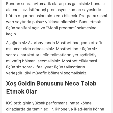
Bundan sonra avtomatik olaraq xoş gəlmisiniz bonusu
alacaqsınız. İstifadəçi promosyon kodları sayəsində
bütün digər bonusları əldə edə biləcək. Proqramı rəsmi
web saytında pulsuz yükləyə bilərsiniz. Bunu etmək
üçün səhifəni açın və “Mobil proqram” sekmesine
keçin.
Aşağıda siz Azərbaycanda Mostbet haqqında ətraflı
məlumat əldə edəcəksiniz. Mostbet Indir üçün siz
sonrakı hərəkətlər üçün təlimatların yerləşdirildiyi
müvafiq bölməni seçməlisiniz. Mostbet Yükləməsi
üçün siz sonrakı fəaliyyət üçün təlimatların
yerləşdirildiyi müvafiq bölməni seçməlisiniz.
Xoş Gəldin Bonusunu Necə Tələb
Etmək Olar
İOS tətbiqinin yüksək performansı hətta köhnə
cihazlarda da təmin edilir. IPhone və iPad-lərin köhnə