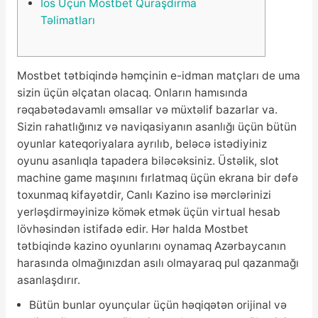
İos Üçün Mostbet Quraşdırma
Təlimatları
Mostbet tətbiqində həmçinin e-idman matçları de uma
sizin üçün əlçatan olacaq. Onların hamısında
rəqabətədavamlı əmsallar və müxtəlif bazarlar va.
Sizin rahatlığınız və naviqasiyanın asanlığı üçün bütün
oyunlar kateqoriyalara ayrılıb, beləcə istədiyiniz
oyunu asanlıqla tapadera biləcəksiniz. Üstəlik, slot
machine game maşınını fırlatmaq üçün ekrana bir dəfə
toxunmaq kifayətdir, Canlı Kazino isə mərclərinizi
yerləşdirməyinizə kömək etmək üçün virtual hesab
lövhəsindən istifadə edir. Hər halda Mostbet
tətbiqində kazino oyunlarını oynamaq Azərbaycanın
harasında olmağınızdan asılı olmayaraq pul qazanmağı
asanlaşdırır.
Bütün bunlar oyunçular üçün həqiqətən orijinal və