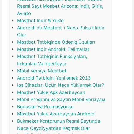
Rəsmi Sayt Мosbet Arizona: Indir, Giriş,
Aviato
Mostbet Indir & Yukle
Android-də Mostbet-i Necə Pulsuz Indir
Olar
Mostbet Tətbiqində Ödəniş Üsulları
Mostbet Indir Android: Təlimatlar
Mostbet Tətbiqinin Funksiyaları,
Imkanları Və Interfeysi
Mobil Versiya Mostbet
Android Tətbiqini Yeniləmək 2023
Ios Cihazları Üçün Necə Yükləmək Olar?
Mostbet Yukle Apk Azerbaycan
Mobil Proqram Və Saytın Mobil Versiyası
Bonuslar Və Promosyonlar
Mostbet Yukle Azerbaycan Android
Bukmeker Kontorunun Rəsmi Saytında
Necə Qeydiyyatdan Keçmək Olar