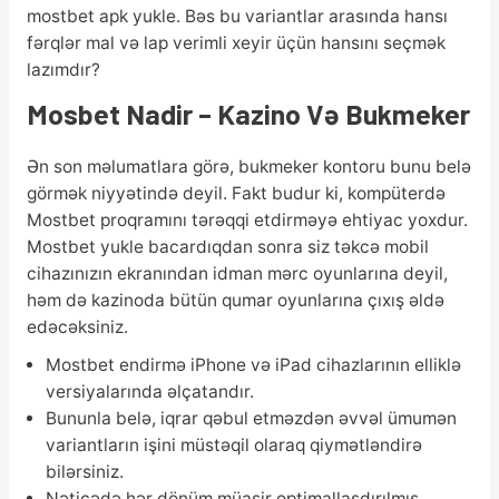
mostbet apk yukle. Bəs bu variantlar arasında hansı
fərqlər mal və lap verimli xeyir üçün hansını seçmək
lazımdır?
Mosbet Nadir – Kazino Və Bukmeker
Ən son məlumatlara görə, bukmeker kontoru bunu belə
görmək niyyətində deyil. Fakt budur ki, kompüterdə
Mostbet proqramını tərəqqi etdirməyə ehtiyac yoxdur.
Mostbet yukle bacardıqdan sonra siz təkcə mobil
cihazınızın ekranından idman mərc oyunlarına deyil,
həm də kazinoda bütün qumar oyunlarına çıxış əldə
edəcəksiniz.
Mostbet endirmə iPhone və iPad cihazlarının elliklə
versiyalarında əlçatandır.
Bununla belə, iqrar qəbul etməzdən əvvəl ümumən
variantların işini müstəqil olaraq qiymətləndirə
bilərsiniz.
Nəticədə hər dönüm müasir optimallaşdırılmış