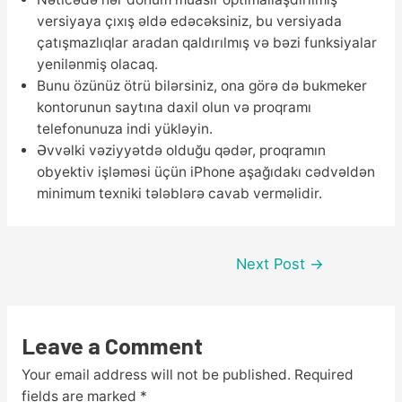
versiyaya çıxış əldə edəcəksiniz, bu versiyada
çatışmazlıqlar aradan qaldırılmış və bəzi funksiyalar
yenilənmiş olacaq.
Bunu özünüz ötrü bilərsiniz, ona görə də bukmeker
kontorunun saytına daxil olun və proqramı
telefonunuza indi yükləyin.
Əvvəlki vəziyyətdə olduğu qədər, proqramın
obyektiv işləməsi üçün iPhone aşağıdakı cədvəldən
minimum texniki tələblərə cavab verməlidir.
Post
Next Post
→
navigation
Leave a Comment
Your email address will not be published.
Required
fields are marked
*