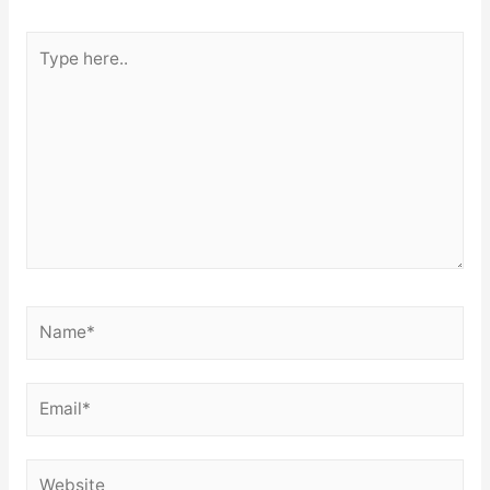
Type
here..
Name*
Email*
Website