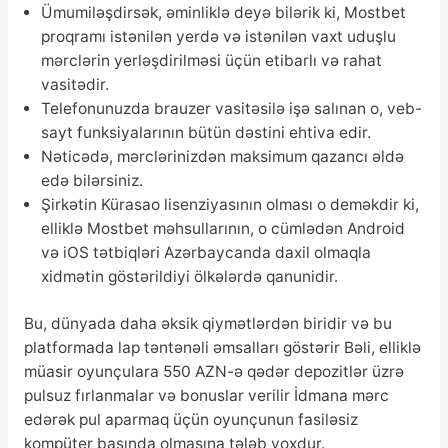
Ümumiləşdirsək, əminliklə deyə bilərik ki, Mostbet
proqramı istənilən yerdə və istənilən vaxt uduşlu
mərclərin yerləşdirilməsi üçün etibarlı və rahat
vasitədir.
Telefonunuzda brauzer vasitəsilə işə salınan o, veb-
sayt funksiyalarının bütün dəstini ehtiva edir.
Nəticədə, mərclərinizdən maksimum qazancı əldə
edə bilərsiniz.
Şirkətin Kürasao lisenziyasının olması o deməkdir ki,
elliklə Mostbet məhsullarının, o cümlədən Android
və iOS tətbiqləri Azərbaycanda daxil olmaqla
xidmətin göstərildiyi ölkələrdə qanunidir.
Bu, dünyada daha əksik qiymətlərdən biridir və bu
platformada lap təntənəli əmsalları göstərir Bəli, elliklə
müasir oyunçulara 550 AZN-ə qədər depozitlər üzrə
pulsuz fırlanmalar və bonuslar verilir İdmana mərc
edərək pul aparmaq üçün oyunçunun fasiləsiz
kompüter başında olmasına tələb yoxdur.