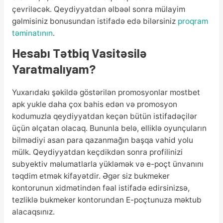
çevriləcək. Qeydiyyatdan əlbəəl sonra mülayim
gəlmisiniz bonusundan istifadə edə bilərsiniz
proqram
təminatının
.
Hesabı Tətbiq Vasitəsilə
Yaratmalıyam?
Yuxarıdakı şəkildə göstərilən promosyonlar mostbet
apk yukle daha çox bahis edən və promosyon
kodumuzla qeydiyyatdan keçən bütün istifadəçilər
üçün əlçatan olacaq. Bununla belə, elliklə oyunçuların
bilmədiyi asan para qazanmağın başqa vahid yolu
mülk. Qeydiyyatdan keçdikdən sonra profilinizi
subyektiv məlumatlarla yükləmək və e-poçt ünvanını
təqdim etmək kifayətdir. Əgər siz bukmeker
kontorunun xidmətindən fəal istifadə edirsinizsə,
tezliklə bukmeker kontorundan E-poçtunuza məktub
alacaqsınız.