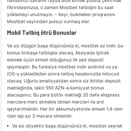
həvəsinizi davamlı fayda əldə etmək yoluna çevirmək
fikrindəsinizsə, o zaman Mostbet tətbiqini bu saat
yükləməyi unutmayın. – Xeyr, bukmeker proqramını
Mostbet saytından pulsuz vurmaq olar.
Mobil Tətbiq ötrü Bonuslar
Və siz düzgün başa düşürsünüz ki, mostbet az indir, bu
bonus birbaşa tətbiqdə olacaq. Aksiyada iştirak
eləmək üçün etməli olduğunuz ilk zad depozit
qoymaqdır. Bu funksiya mostbet indir android və ya
iOS-u yüklədikdən sonra tətbiq hesabınızda mövcud
olacaq. Uğurlu əməliyyatdan sonra siz ibtidai depozit
məbləğində, lakin 550 AZN-ə kəmiyyət bonus
alacaqsınız. Bu para bütöv məbləği 20 dəfə ekspress
mərclərə mərc etməklə idman mərcləri ilə ard
qaytarılmalıdır. Hər bir akkumulyatorda əmsalı 1,4-dən
olan lap azı 3 macəra olmalıdır.
Və siz obyektiv başa düşürsünüz ki, mostbet seyrək