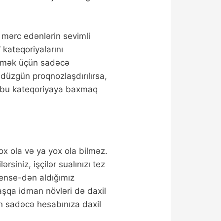
a mərc edənlərin sevimli
kateqoriyalarını
 etmək üçün sadəcə
düzgün proqnozlaşdırılırsa,
, bu kateqoriyaya baxmaq
ox ola və ya yox ola bilməz.
siniz, işçilər sualınızı tez
cense-dən aldığımız
başqa idman növləri də daxil
n sadəcə hesabınıza daxil