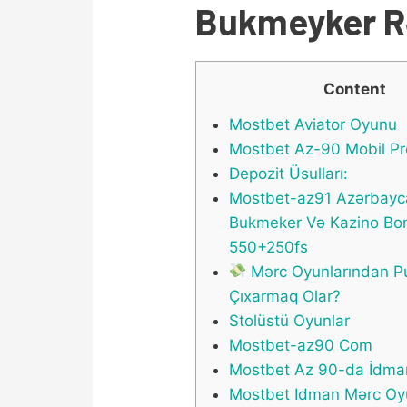
Bukmeyker R
Content
Mostbet Aviator Oyunu
Mostbet Az-90 Mobil Pr
Depozit Üsulları:
Mostbet-az91 Azərbay
Bukmeker Və Kazino Bo
550+250fs
Mərc Oyunlarından P
Çıxarmaq Olar?
Stolüstü Oyunlar
Mostbet-az90 Com
Mostbet Az 90-da İdman
Mostbet Idman Mərc Oyu