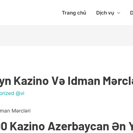
Trang chủ
Dịch vụ
D
yn Kazino Və Idman Mərcl
orized @vi
man Mərcləri
0 Kazino Azerbaycan Ən 