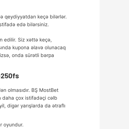
ə qeydiyyatdan keçə bilərlər.
ifadə edə bilərsiniz.
n edilir. Siz xəttə keçə,
ısında kupona əlavə olunacaq
izsə, onda sürətli bərpa
+250fs
ilən olmasıdır. BŞ MostBet
n daha çox istifadəçi cəlb
l, digər yarışlarda da ətraflı
ir oyundur.