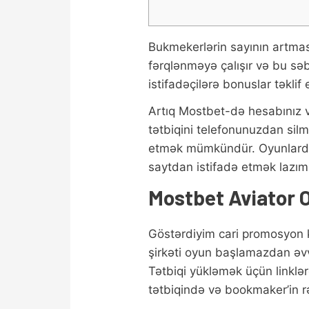
Bukmekerlərin sayının artmas
fərqlənməyə çalışır və bu sə
istifadəçilərə bonuslar təklif 
Artıq Mostbet-də hesabınız 
tətbiqini telefonunuzdan silm
etmək mümkündür. Oyunlarda 
saytdan istifadə etmək lazı
Mostbet Aviator 
Göstərdiyim cari promosyon k
şirkəti oyun başlamazdan əv
Tətbiqi yükləmək üçün linklə
tətbiqində və bookmaker’in r