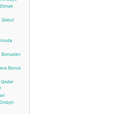
 Etmək
ı Qəbul
zinoda
Bonusları
ecə Bonus
 Qədər
?
əri
Onlayn