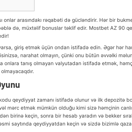
ı onlar arasındakı rəqabəti də gücləndirir. Hər bir bukm
bəblə də, müxtəlif bonuslar təklif edir. Mostbet AZ 90 
edir!
varsa, giriş etmək üçün ondan istifadə edin. Əgər hər 
isinizsə, narahat olmayın, çünki onu bütün əvvəlki məlum
onlara tanış olmayan valyutadan istifadə etmək, həmçi
m olmayacaqdır.
Oyunu
odu qeydiyyat zamanı istifadə olunur və ilk depozitə b
vəl mərc etmək mümkün olduğu kimi sizə həmçinin canlı
rdən birinə keçin, sonra bir hesab yaradın və bekker sır
əsmi saytında qeydiyyatdan keçin və sizdə bizimlə qaza