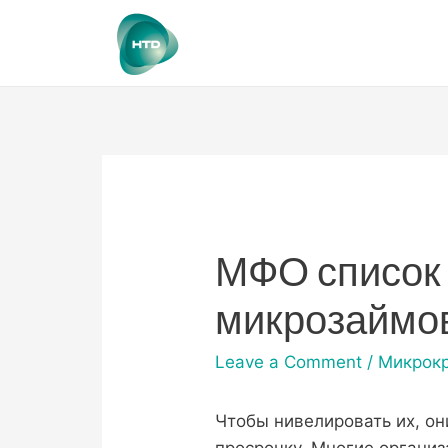
МФО список
микрозаймо
Leave a Comment
/
Микрок
Чтобы нивелировать их, о
просрочку. Многие органи