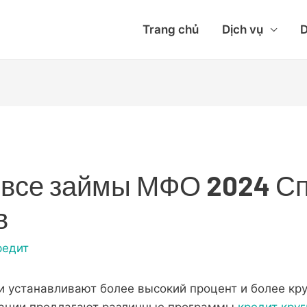
Trang chủ
Dịch vụ
D
 все займы МФО 2024 С
в
редит
ни устанавливают более высокий процент и более кр
зации предлагают различные программы
кредит кру