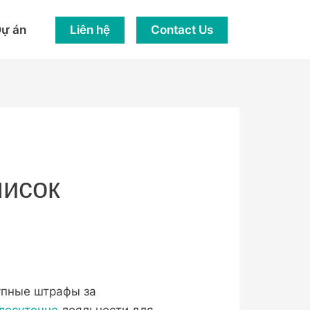
Liên hệ
Contact Us
ự án
писок
упные штрафы за
глосуточно
лояльности для