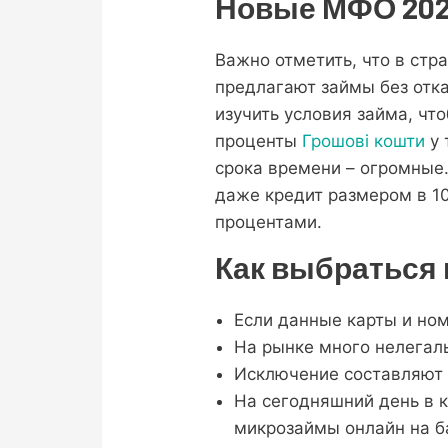
Новые МФО 202
Важно отметить, что в ст
предлагают займы без отк
изучить условия займа, чт
проценты
Грошові кошти
у 
срока времени – огромные.
даже кредит размером в 10
процентами.
Как выбраться 
Если данные карты и но
На рынке много нелегаль
Исключение составляют 
На сегодняшний день в 
микрозаймы онлайн на б