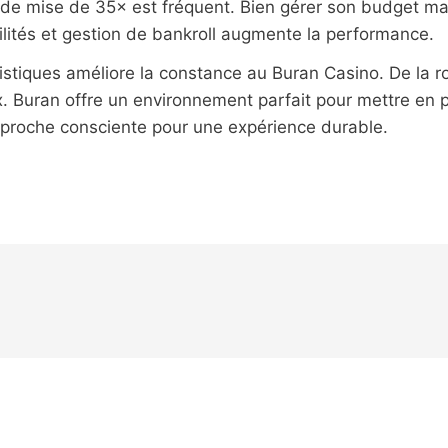
de mise de 35× est fréquent. Bien gérer son budget max
lités et gestion de bankroll augmente la performance.
tistiques améliore la constance au Buran Casino. De la ro
ix. Buran offre un environnement parfait pour mettre en 
pproche consciente pour une expérience durable.