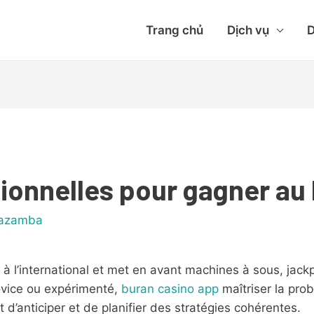
Trang chủ
Dịch vụ
D
ionnelles pour gagner au
wazamba
à l’international et met en avant machines à sous, jackp
ovice ou expérimenté,
buran casino app
maîtriser la prob
d’anticiper et de planifier des stratégies cohérentes.