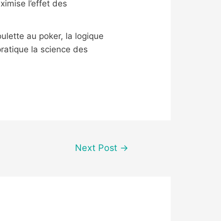
imise l’effet des
ulette au poker, la logique
pratique la science des
Next Post
→