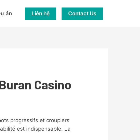
Liên hệ
Contact Us
ự án
 Buran Casino
ots progressifs et croupiers
abilité est indispensable. La