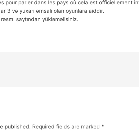
es pour parier dans les pays où cela est officiellement int
ar 3 və yuxarı əmsalı olan oyunlara aiddir.
 rəsmi saytından yükləməlisiniz.
be published.
Required fields are marked
*