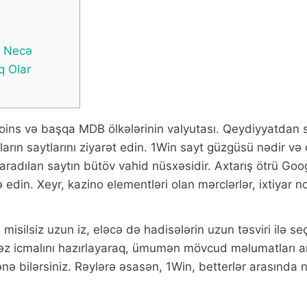
ı Necə
 Olar
tcoins və başqa MDB ölkələrinin valyutası. Qeydiyyatdan s
şların saytlarını ziyarət edin. 1Win sayt güzgüsü nədir v
radılan saytın bütöv vahid nüsxəsidir. Axtarış ötrü Goo
ə edin. Xeyr, kazino elementləri olan mərclərlər, ixtiyar 
misilsiz uzun iz, eləcə də hadisələrin uzun təsviri ilə s
əz icmalını hazırlayaraq, ümumən mövcud məlumatları ara
nə bilərsiniz. Rəylərə əsasən, 1Win, betterlər arasında 