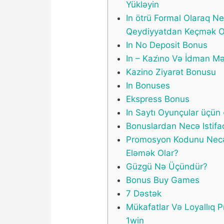
Yükləyin
In ötrü Formal Olaraq N
Qeydiyyatdan Keçmək O
In No Deposit Bonus
In – Kazi̇no Və İdman Mər
Kazino Ziyarət Bonusu
In Bonuses
Ekspress Bonus
In Saytı Oyunçular üçün Ə
Bonuslardan Necə Istifa
Promosyon Kodunu Necə
Eləmək Olar?
Güzgü Nə Üçündür?
Bonus Buy Games
7 Dəstək
Mükafatlar Və Loyallıq 
1win