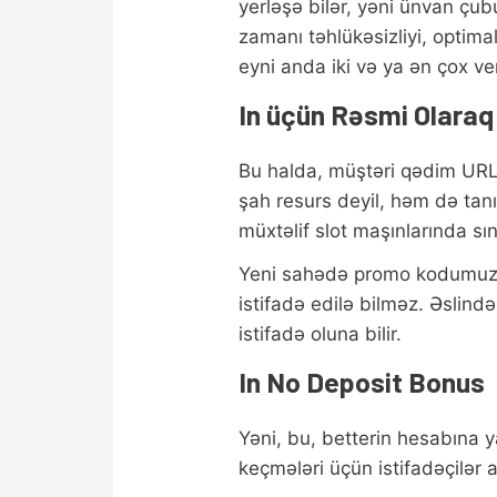
yerləşə bilər, yəni ünvan çub
zamanı təhlükəsizliyi, optima
eyni anda iki və ya ən çox ver
In üçün Rəsmi Olara
Bu halda, müştəri qədim URL
şah resurs deyil, həm də tan
müxtəlif slot maşınlarında sın
Yeni sahədə promo kodumuzu 
istifadə edilə bilməz. Əslin
istifadə oluna bilir.
In No Deposit Bonus
Yəni, bu, betterin hesabına y
keçmələri üçün istifadəçilər 