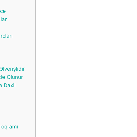
ecə
lar
cləri̇
lverişlidir
də Olunur
 Daxil
Proqramı