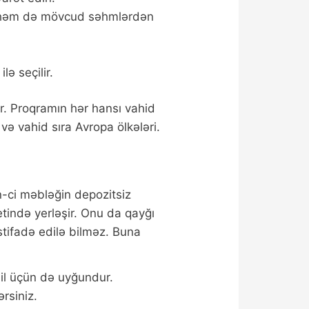
, həm də mövcud səhmlərdən
ə seçilir.
r. Proqramın hər hansı vahid
və vahid sıra Avropa ölkələri.
 n-ci məbləğin depozitsiz
etində yerləşir. Onu da qayğı
istifadə edilə bilməz. Buna
dil üçün də uyğundur.
rsiniz.