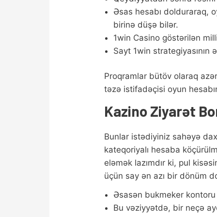
Əsas hesabı dolduraraq, 
birinə düşə bilər.
1win Casino göstərilən milli
Sayt 1win strategiyasının ə
Proqramlar bütöv olaraq azər
təzə istifadəçisi oyun hesabı
Kazino Ziyarət B
Bunlar istədiyiniz sahəyə dax
kateqoriyalı hesaba köçürülmə
eləmək lazımdır ki, pul kisəs
üçün say ən azı bir dönüm do
Əsasən bukmeker kontoru ru
Bu vəziyyətdə, bir neçə a