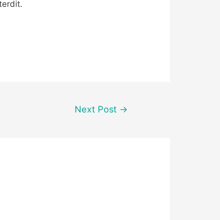
erdit.
Next Post
→