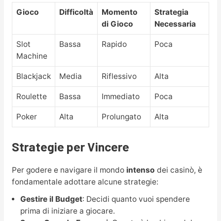
Gioco
Difficoltà
Momento
Strategia
di Gioco
Necessaria
Slot
Bassa
Rapido
Poca
Machine
Blackjack
Media
Riflessivo
Alta
Roulette
Bassa
Immediato
Poca
Poker
Alta
Prolungato
Alta
Strategie per Vincere
Per godere e navigare il mondo
intenso
dei casinò, è
fondamentale adottare alcune strategie:
Gestire il Budget
: Decidi quanto vuoi spendere
prima di iniziare a giocare.