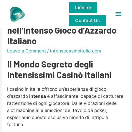
Liên hệ
Main
Ladri della Fortuna Avventure
Contact Us
Men
nell’Intenso Gioco d’Azzardo
Italiano
Leave a Comment
/
intensecasinoitalia.com
Il Mondo Segreto degli
Intensissimi Casinò Italiani
I casinò in Italia offrono un’esperienza di gioco
d’azzardo
intensa
e affascinante, capace di catturare
l’attenzione di ogni giocatore. Dalle vibrazioni delle
slot machine alle emozioni del tavolo da poker,
esploriamo questo esclusivo mondo di intrigo e
fortuna.