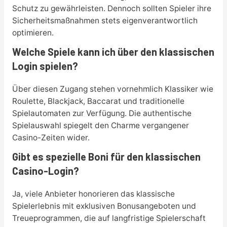
Schutz zu gewährleisten. Dennoch sollten Spieler ihre
Sicherheitsmaßnahmen stets eigenverantwortlich
optimieren.
Welche Spiele kann ich über den klassischen
Login spielen?
Über diesen Zugang stehen vornehmlich Klassiker wie
Roulette, Blackjack, Baccarat und traditionelle
Spielautomaten zur Verfügung. Die authentische
Spielauswahl spiegelt den Charme vergangener
Casino-Zeiten wider.
Gibt es spezielle Boni für den klassischen
Casino-Login?
Ja, viele Anbieter honorieren das klassische
Spielerlebnis mit exklusiven Bonusangeboten und
Treueprogrammen, die auf langfristige Spielerschaft