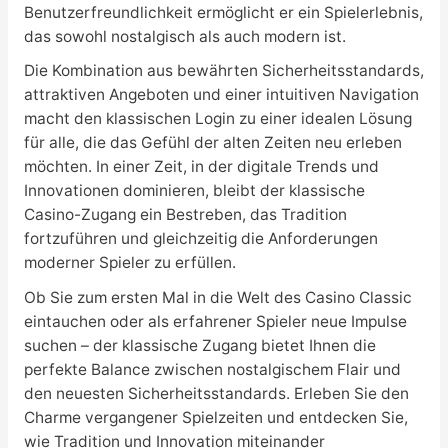
Benutzerfreundlichkeit ermöglicht er ein Spielerlebnis,
das sowohl nostalgisch als auch modern ist.
Die Kombination aus bewährten Sicherheitsstandards,
attraktiven Angeboten und einer intuitiven Navigation
macht den klassischen Login zu einer idealen Lösung
für alle, die das Gefühl der alten Zeiten neu erleben
möchten. In einer Zeit, in der digitale Trends und
Innovationen dominieren, bleibt der klassische
Casino-Zugang ein Bestreben, das Tradition
fortzuführen und gleichzeitig die Anforderungen
moderner Spieler zu erfüllen.
Ob Sie zum ersten Mal in die Welt des Casino Classic
eintauchen oder als erfahrener Spieler neue Impulse
suchen – der klassische Zugang bietet Ihnen die
perfekte Balance zwischen nostalgischem Flair und
den neuesten Sicherheitsstandards. Erleben Sie den
Charme vergangener Spielzeiten und entdecken Sie,
wie Tradition und Innovation miteinander