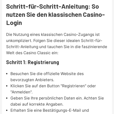
Schritt-für-Schritt-Anleitung: So
nutzen Sie den klassischen Casino-
Login
Die Nutzung eines klassischen Casino-Zugangs ist
unkompliziert. Folgen Sie dieser idealen Schritt-für-
Schritt-Anleitung und tauchen Sie in die faszinierende
Welt des Casino Classic ein:
Schritt 1: Registrierung
Besuchen Sie die offizielle Website des
bevorzugten Anbieters.
Klicken Sie auf den Button "Registrieren" oder
"Anmelden".
Geben Sie Ihre persönlichen Daten ein. Achten Sie
dabei auf korrekte Angaben.
Erhalten Sie eine Bestätigungs-E-Mail und