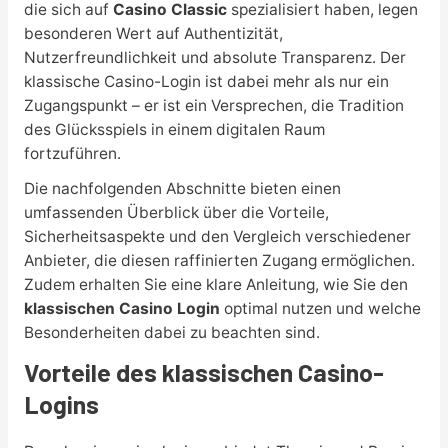
die sich auf
Casino Classic
spezialisiert haben, legen
besonderen Wert auf Authentizität,
Nutzerfreundlichkeit und absolute Transparenz. Der
klassische Casino-Login ist dabei mehr als nur ein
Zugangspunkt – er ist ein Versprechen, die Tradition
des Glücksspiels in einem digitalen Raum
fortzuführen.
Die nachfolgenden Abschnitte bieten einen
umfassenden Überblick über die Vorteile,
Sicherheitsaspekte und den Vergleich verschiedener
Anbieter, die diesen raffinierten Zugang ermöglichen.
Zudem erhalten Sie eine klare Anleitung, wie Sie den
klassischen Casino Login
optimal nutzen und welche
Besonderheiten dabei zu beachten sind.
Vorteile des klassischen Casino-
Logins