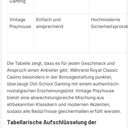
Gaming
Vintage
Einfach und
Hochmoderne
Playhouse
ansprechend
Sicherheitsprotok
Die Tabelle zeigt, dass es für jeden Geschmack und
Anspruch einen Anbieter gibt. Während Royal Classic
Casino besonders in der Bonusgestaltung punktet,
überzeugt Old-School Gaming mit einem authentisch-
nostalgischen Erscheinungsbild. Vintage Playhouse
bietet eine abwechslungsreiche Mischung aus
altbekannten Klassikern und modernen Akzenten,
sodass alle Bedürfnisse gleichermaßen erfüllt werden.
Tabellarische Aufschlüsselung der