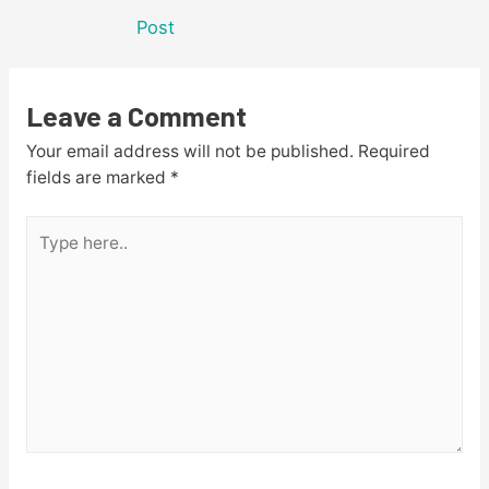
navigation
Post
Leave a Comment
Your email address will not be published.
Required
fields are marked
*
Type
here..