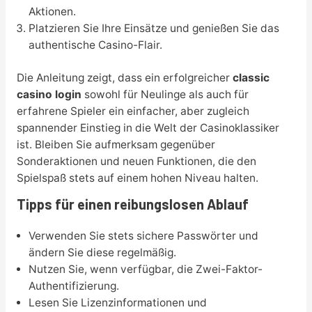
Aktionen.
Platzieren Sie Ihre Einsätze und genießen Sie das
authentische Casino-Flair.
Die Anleitung zeigt, dass ein erfolgreicher
classic
casino login
sowohl für Neulinge als auch für
erfahrene Spieler ein einfacher, aber zugleich
spannender Einstieg in die Welt der Casinoklassiker
ist. Bleiben Sie aufmerksam gegenüber
Sonderaktionen und neuen Funktionen, die den
Spielspaß stets auf einem hohen Niveau halten.
Tipps für einen reibungslosen Ablauf
Verwenden Sie stets sichere Passwörter und
ändern Sie diese regelmäßig.
Nutzen Sie, wenn verfügbar, die Zwei-Faktor-
Authentifizierung.
Lesen Sie Lizenzinformationen und