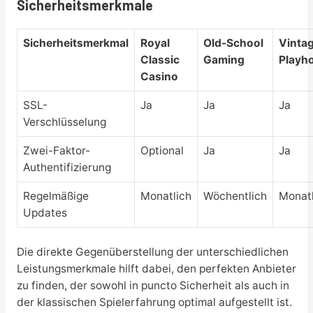
Sicherheitsmerkmale
Sicherheitsmerkmal
Royal
Old-School
Vinta
Classic
Gaming
Playh
Casino
SSL-
Ja
Ja
Ja
Verschlüsselung
Zwei-Faktor-
Optional
Ja
Ja
Authentifizierung
Regelmäßige
Monatlich
Wöchentlich
Monatl
Updates
Die direkte Gegenüberstellung der unterschiedlichen
Leistungsmerkmale hilft dabei, den perfekten Anbieter
zu finden, der sowohl in puncto Sicherheit als auch in
der klassischen Spielerfahrung optimal aufgestellt ist.