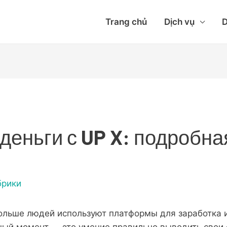
Trang chủ
Dịch vụ
D
 деньги с UP X: подробна
брики
ольше людей используют платформы для заработка и
ный момент — это умение правильно выводить свои 