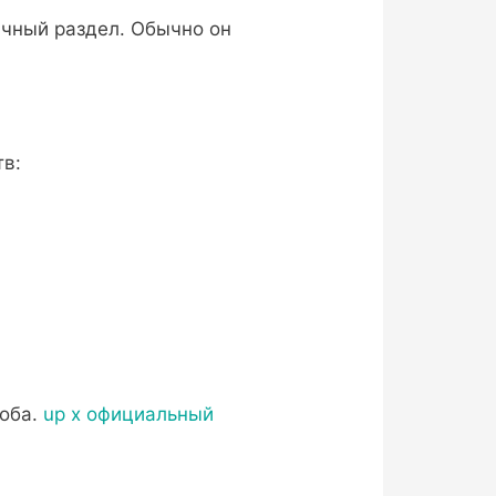
чный раздел. Обычно он
тв:
соба.
up x официальный