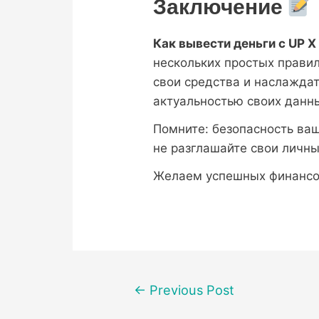
Заключение
Как вывести деньги с UP X
нескольких простых прави
свои средства и наслажда
актуальностью своих данн
Помните: безопасность ва
не разглашайте свои личн
Желаем успешных финансов
Post
←
Previous Post
navigation