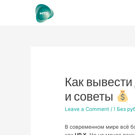
Как вывести
и советы
Leave a Comment
/
! Без ру
В современном мире всё б
как
UP X
. Но не менее важ