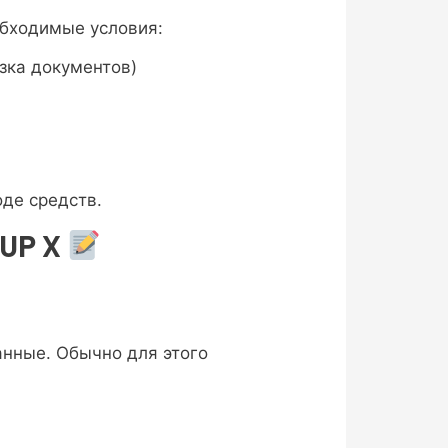
обходимые условия:
зка документов)
де средств.
 UP X
анные. Обычно для этого