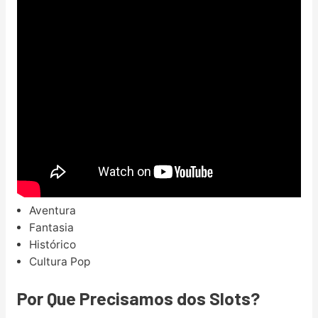
Aventura
Fantasia
Histórico
Cultura Pop
Por Que Precisamos dos Slots?