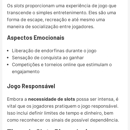
Os
slots
proporcionam uma experiência de jogo que
transcende o simples entretenimento. Eles são uma
forma de escape, recreação e até mesmo uma
maneira de socialização entre jogadores.
Aspectos Emocionais
Liberação de endorfinas durante o jogo
Sensação de conquista ao ganhar
Competições e torneios online que estimulam o
engajamento
Jogo Responsável
Embora a
necessidade de slots
possa ser intensa, é
vital que os jogadores pratiquem o jogo responsável.
Isso inclui definir limites de tempo e dinheiro, bem
como reconhecer os sinais de possível dependência.