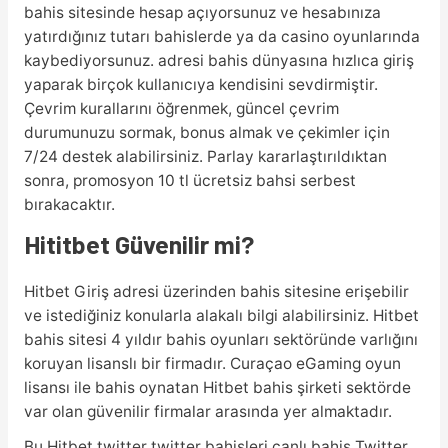
bahis sitesinde hesap açıyorsunuz ve hesabınıza
yatırdığınız tutarı bahislerde ya da casino oyunlarında
kaybediyorsunuz. adresi bahis dünyasına hızlıca giriş
yaparak birçok kullanıcıya kendisini sevdirmiştir.
Çevrim kurallarını öğrenmek, güncel çevrim
durumunuzu sormak, bonus almak ve çekimler için
7/24 destek alabilirsiniz. Parlay kararlaştırıldıktan
sonra, promosyon 10 tl ücretsiz bahsi serbest
bırakacaktır.
Hititbet Güvenilir mi?
Hitbet Giriş adresi üzerinden bahis sitesine erişebilir
ve istediğiniz konularla alakalı bilgi alabilirsiniz. Hitbet
bahis sitesi 4 yıldır bahis oyunları sektöründe varlığını
koruyan lisanslı bir firmadır. Curaçao eGaming oyun
lisansı ile bahis oynatan Hitbet bahis şirketi sektörde
var olan güvenilir firmalar arasında yer almaktadır.
Bu Hitbet twitter twitter bahisleri canlı bahis Twitter