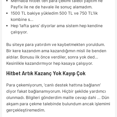
Merhaba hitbet ten para çekimi talebi yaptım ne
Payfix ile ne de havale ile sonuç alamadım.
1500 TL bakiye yükledim 500 TL ve 750 TL’lik
kombine s…
Hep ‘lafta şans’ diyorlar ama sistem hep kendine
çalışıyor.
Bu siteye para yatırdım ve kaybetmekten yoruldum.
Bir kere kazandım ama kazandığımın misli ile benden
aldılar. Bonusu ilk önce verdiler, sonra yok ded…
Kesinlikle kazandırmıyor hep kasaya çalışıyor.
Hitbet Artık Kazanç Yok Kayıp Çok
Para çekemiyorum, ‘canlı destek hattına bağlanın’
diyor fakat bağlanamıyorum. Hiçbir şekilde yardımcı
olunmadı. Bilgileri gönderdim maille cevap dahi … Dün
akşam para çekme talebinde bulundum ancak işlemimi
gerçekleştiremedim.