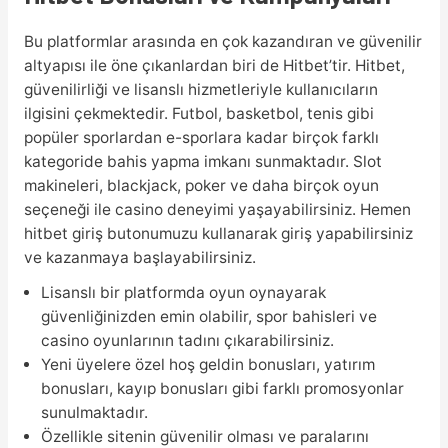
Bu platformlar arasında en çok kazandıran ve güvenilir
altyapısı ile öne çıkanlardan biri de Hitbet’tir. Hitbet,
güvenilirliği ve lisanslı hizmetleriyle kullanıcıların
ilgisini çekmektedir. Futbol, ​​basketbol, ​​tenis gibi
popüler sporlardan e-sporlara kadar birçok farklı
kategoride bahis yapma imkanı sunmaktadır. Slot
makineleri, blackjack, poker ve daha birçok oyun
seçeneği ile casino deneyimi yaşayabilirsiniz. Hemen
hitbet giriş butonumuzu kullanarak giriş yapabilirsiniz
ve kazanmaya başlayabilirsiniz.
Lisanslı bir platformda oyun oynayarak
güvenliğinizden emin olabilir, spor bahisleri ve
casino oyunlarının tadını çıkarabilirsiniz.
Yeni üyelere özel hoş geldin bonusları, yatırım
bonusları, kayıp bonusları gibi farklı promosyonlar
sunulmaktadır.
Özellikle sitenin güvenilir olması ve paralarını