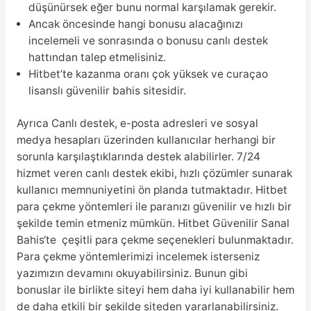
düşünürsek eğer bunu normal karşılamak gerekir.
Ancak öncesinde hangi bonusu alacağınızı
incelemeli ve sonrasında o bonusu canlı destek
hattından talep etmelisiniz.
Hitbet’te kazanma oranı çok yüksek ve curaçao
lisanslı güvenilir bahis sitesidir.
Ayrıca Canlı destek, e-posta adresleri ve sosyal
medya hesapları üzerinden kullanıcılar herhangi bir
sorunla karşılaştıklarında destek alabilirler. 7/24
hizmet veren canlı destek ekibi, hızlı çözümler sunarak
kullanıcı memnuniyetini ön planda tutmaktadır. Hitbet
para çekme yöntemleri ile paranızı güvenilir ve hızlı bir
şekilde temin etmeniz mümkün. Hitbet Güvenilir Sanal
Bahis‘te çeşitli para çekme seçenekleri bulunmaktadır.
Para çekme yöntemlerimizi incelemek isterseniz
yazımızın devamını okuyabilirsiniz. Bunun gibi
bonuslar ile birlikte siteyi hem daha iyi kullanabilir hem
de daha etkili bir şekilde siteden yararlanabilirsiniz.