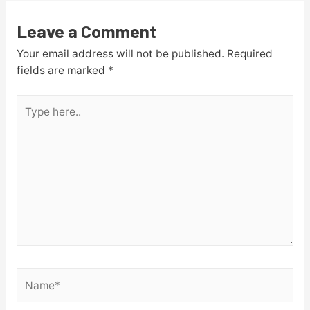
Leave a Comment
Your email address will not be published.
Required
fields are marked
*
Type
here..
Name*