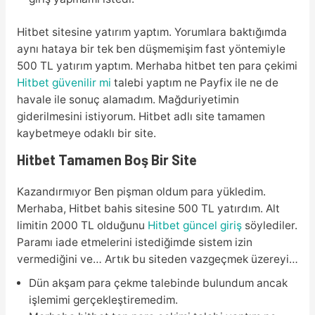
Hitbet sitesine yatırım yaptım. Yorumlara baktığımda
aynı hataya bir tek ben düşmemişim fast yöntemiyle
500 TL yatırım yaptım. Merhaba hitbet ten para çekimi
Hitbet güvenilir mi
talebi yaptım ne Payfix ile ne de
havale ile sonuç alamadım. Mağduriyetimin
giderilmesini istiyorum. Hitbet adlı site tamamen
kaybetmeye odaklı bir site.
Hitbet Tamamen Boş Bir Site
Kazandırmıyor Ben pişman oldum para yükledim.
Merhaba, Hitbet bahis sitesine 500 TL yatırdım. Alt
limitin 2000 TL olduğunu
Hitbet güncel giriş
söylediler.
Paramı iade etmelerini istediğimde sistem izin
vermediğini ve… Artık bu siteden vazgeçmek üzereyi…
Dün akşam para çekme talebinde bulundum ancak
işlemimi gerçekleştiremedim.