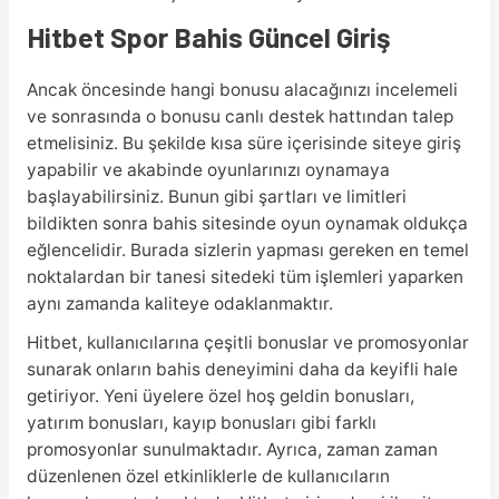
Hitbet Spor Bahis Güncel Giriş
Ancak öncesinde hangi bonusu alacağınızı incelemeli
ve sonrasında o bonusu canlı destek hattından talep
etmelisiniz. Bu şekilde kısa süre içerisinde siteye giriş
yapabilir ve akabinde oyunlarınızı oynamaya
başlayabilirsiniz. Bunun gibi şartları ve limitleri
bildikten sonra bahis sitesinde oyun oynamak oldukça
eğlencelidir. Burada sizlerin yapması gereken en temel
noktalardan bir tanesi sitedeki tüm işlemleri yaparken
aynı zamanda kaliteye odaklanmaktır.
Hitbet, kullanıcılarına çeşitli bonuslar ve promosyonlar
sunarak onların bahis deneyimini daha da keyifli hale
getiriyor. Yeni üyelere özel hoş geldin bonusları,
yatırım bonusları, kayıp bonusları gibi farklı
promosyonlar sunulmaktadır. Ayrıca, zaman zaman
düzenlenen özel etkinliklerle de kullanıcıların