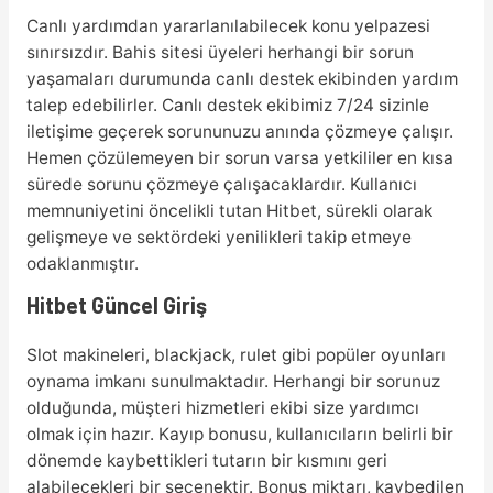
Canlı yardımdan yararlanılabilecek konu yelpazesi
sınırsızdır. Bahis sitesi üyeleri herhangi bir sorun
yaşamaları durumunda canlı destek ekibinden yardım
talep edebilirler. Canlı destek ekibimiz 7/24 sizinle
iletişime geçerek sorununuzu anında çözmeye çalışır.
Hemen çözülemeyen bir sorun varsa yetkililer en kısa
sürede sorunu çözmeye çalışacaklardır. Kullanıcı
memnuniyetini öncelikli tutan Hitbet, sürekli olarak
gelişmeye ve sektördeki yenilikleri takip etmeye
odaklanmıştır.
Hitbet Güncel Giriş
Slot makineleri, blackjack, rulet gibi popüler oyunları
oynama imkanı sunulmaktadır. Herhangi bir sorunuz
olduğunda, müşteri hizmetleri ekibi size yardımcı
olmak için hazır. Kayıp bonusu, kullanıcıların belirli bir
dönemde kaybettikleri tutarın bir kısmını geri
alabilecekleri bir seçenektir. Bonus miktarı, kaybedilen