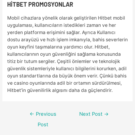
HİTBET PROMOSYONLAR
Mobil cihazlara yönelik olarak geliştirilen Hitbet mobil
uygulaması, kullanıcıların istedikleri zaman ve her
yerden platforma erişimini sağlar. Ayrıca Kullanıcı
dostu arayüzü ve hızlı işlem imkanıyla, bahis severlerin
oyun keyfini taşımalarına yardımcı olur. Hitbet,
kullanıcılarının oyun güvenliğini sağlama konusunda
titiz bir tutum sergiler. Çeşitli önlemler ve teknolojik
güvenlik sistemleriyle kullanıcı bilgilerini korurken, adil
oyun standartlarına da büyük önem verir. Çünkü bahis
ve casino oyunlarında adil bir ortamın sürdürülmesi,
Hitbet’in güvenilirlik algısını daha da güçlendirir.
Post
←
Previous
Next Post
→
navigation
Post