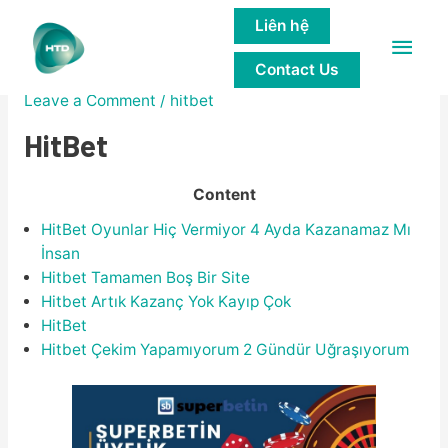
Liên hệ
Main
HitBet 623
Contact Us
Men
Leave a Comment
/
hitbet
HitBet
Content
HitBet Oyunlar Hiç Vermiyor 4 Ayda Kazanamaz Mı
İnsan
Hitbet Tamamen Boş Bir Site
Hitbet Artık Kazanç Yok Kayıp Çok
HitBet
Hitbet Çekim Yapamıyorum 2 Gündür Uğraşıyorum