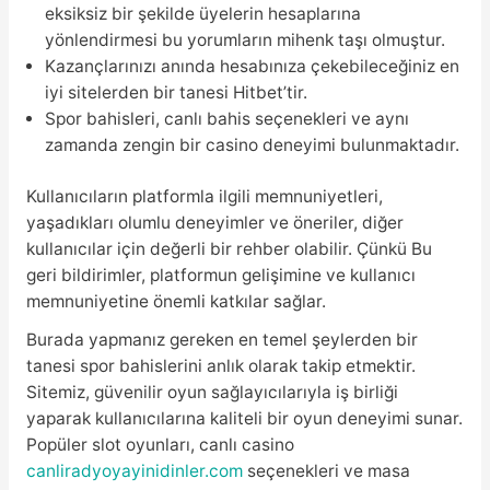
eksiksiz bir şekilde üyelerin hesaplarına
yönlendirmesi bu yorumların mihenk taşı olmuştur.
Kazançlarınızı anında hesabınıza çekebileceğiniz en
iyi sitelerden bir tanesi Hitbet’tir.
Spor bahisleri, canlı bahis seçenekleri ve aynı
zamanda zengin bir casino deneyimi bulunmaktadır.
Kullanıcıların platformla ilgili memnuniyetleri,
yaşadıkları olumlu deneyimler ve öneriler, diğer
kullanıcılar için değerli bir rehber olabilir. Çünkü Bu
geri bildirimler, platformun gelişimine ve kullanıcı
memnuniyetine önemli katkılar sağlar.
Burada yapmanız gereken en temel şeylerden bir
tanesi spor bahislerini anlık olarak takip etmektir.
Sitemiz, güvenilir oyun sağlayıcılarıyla iş birliği
yaparak kullanıcılarına kaliteli bir oyun deneyimi sunar.
Popüler slot oyunları, canlı casino
canliradyoyayinidinler.com
seçenekleri ve masa