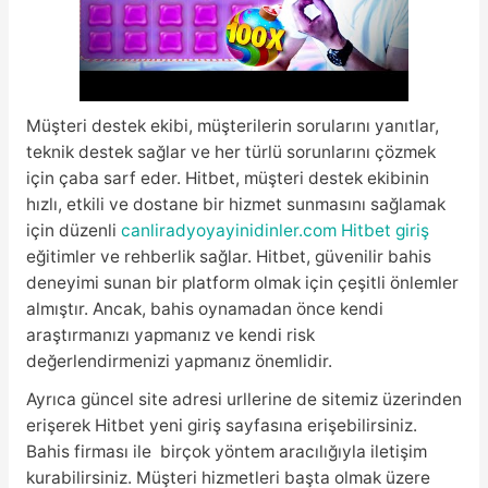
Müşteri destek ekibi, müşterilerin sorularını yanıtlar,
teknik destek sağlar ve her türlü sorunlarını çözmek
için çaba sarf eder. Hitbet, müşteri destek ekibinin
hızlı, etkili ve dostane bir hizmet sunmasını sağlamak
için düzenli
canliradyoyayinidinler.com Hitbet giriş
eğitimler ve rehberlik sağlar. Hitbet, güvenilir bahis
deneyimi sunan bir platform olmak için çeşitli önlemler
almıştır. Ancak, bahis oynamadan önce kendi
araştırmanızı yapmanız ve kendi risk
değerlendirmenizi yapmanız önemlidir.
Ayrıca güncel site adresi urllerine de sitemiz üzerinden
erişerek Hitbet yeni giriş sayfasına erişebilirsiniz.
Bahis firması ile birçok yöntem aracılığıyla iletişim
kurabilirsiniz. Müşteri hizmetleri başta olmak üzere