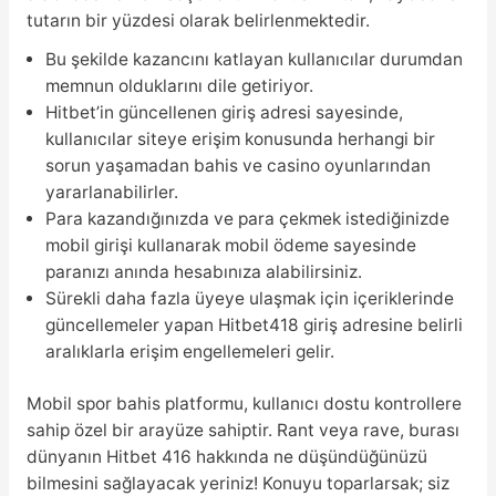
tutarın bir yüzdesi olarak belirlenmektedir.
Bu şekilde kazancını katlayan kullanıcılar durumdan
memnun olduklarını dile getiriyor.
Hitbet’in güncellenen giriş adresi sayesinde,
kullanıcılar siteye erişim konusunda herhangi bir
sorun yaşamadan bahis ve casino oyunlarından
yararlanabilirler.
Para kazandığınızda ve para çekmek istediğinizde
mobil girişi kullanarak mobil ödeme sayesinde
paranızı anında hesabınıza alabilirsiniz.
Sürekli daha fazla üyeye ulaşmak için içeriklerinde
güncellemeler yapan Hitbet418 giriş adresine belirli
aralıklarla erişim engellemeleri gelir.
Mobil spor bahis platformu, kullanıcı dostu kontrollere
sahip özel bir arayüze sahiptir. Rant veya rave, burası
dünyanın Hitbet 416 hakkında ne düşündüğünüzü
bilmesini sağlayacak yeriniz! Konuyu toparlarsak; siz