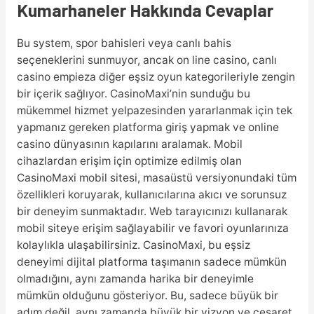
Kumarhaneler Hakkında Cevaplar
Bu system, spor bahisleri veya canlı bahis
seçeneklerini sunmuyor, ancak on line casino, canlı
casino empieza diğer eşsiz oyun kategorileriyle zengin
bir içerik sağlıyor. CasinoMaxi’nin sunduğu bu
mükemmel hizmet yelpazesinden yararlanmak için tek
yapmanız gereken platforma giriş yapmak ve online
casino dünyasının kapılarını aralamak. Mobil
cihazlardan erişim için optimize edilmiş olan
CasinoMaxi mobil sitesi, masaüstü versiyonundaki tüm
özellikleri koruyarak, kullanıcılarına akıcı ve sorunsuz
bir deneyim sunmaktadır. Web tarayıcınızı kullanarak
mobil siteye erişim sağlayabilir ve favori oyunlarınıza
kolaylıkla ulaşabilirsiniz. CasinoMaxi, bu eşsiz
deneyimi dijital platforma taşımanın sadece mümkün
olmadığını, aynı zamanda harika bir deneyimle
mümkün olduğunu gösteriyor. Bu, sadece büyük bir
adım değil, aynı zamanda büyük bir vizyon ve cesaret