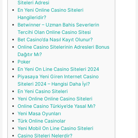
Siteleri Adresi
En Yeni Online Casino Siteleri
Hangileridir?
Betwinner – Uzman Bahis Severlerin
Tercihi Olan Online Casino Sitesi
Bet Casino’da Nasıl Kayıt Olunur?
Online Casino Sitelerinin Adresleri Bonus
Dağıtır Mı?
Poker
En Yeni On Line Casino Siteleri 2024
Piyasaya Yeni Giren Internet Casino
Siteleri 2024 – Hangisi Daha İyi?
En Yeni Casino Siteleri
Yeni Online Online Casino Siteleri
Online Casino Türkiye’de Yasal Mı?
Yeni Masa Oyunları
Türk Online Casinolar
Yeni Mobil On Line Casino Siteleri
Casino Siteleri Nelerdir?