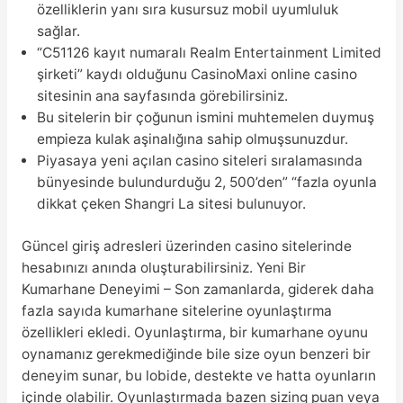
özelliklerin yanı sıra kusursuz mobil uyumluluk
sağlar.
“C51126 kayıt numaralı Realm Entertainment Limited
şirketi” kaydı olduğunu CasinoMaxi online casino
sitesinin ana sayfasında görebilirsiniz.
Bu sitelerin bir çoğunun ismini muhtemelen duymuş
empieza kulak aşinalığına sahip olmuşsunuzdur.
Piyasaya yeni açılan casino siteleri sıralamasında
bünyesinde bulundurduğu 2, 500’den” “fazla oyunla
dikkat çeken Shangri La sitesi bulunuyor.
Güncel giriş adresleri üzerinden casino sitelerinde
hesabınızı anında oluşturabilirsiniz. Yeni Bir
Kumarhane Deneyimi – Son zamanlarda, giderek daha
fazla sayıda kumarhane sitelerine oyunlaştırma
özellikleri ekledi. Oyunlaştırma, bir kumarhane oyunu
oynamanız gerekmediğinde bile size oyun benzeri bir
deneyim sunar, bu lobide, destekte ve hatta oyunların
içinde olabilir. Oyunlaştırmada bazen sizing puan veya