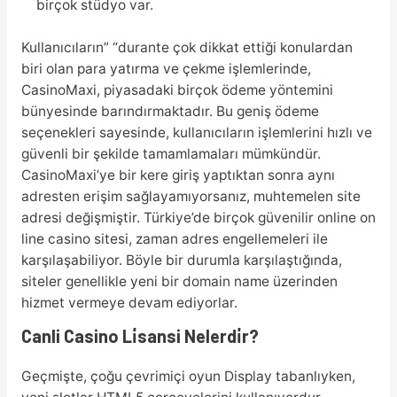
birçok stüdyo var.
Kullanıcıların” “durante çok dikkat ettiği konulardan
biri olan para yatırma ve çekme işlemlerinde,
CasinoMaxi, piyasadaki birçok ödeme yöntemini
bünyesinde barındırmaktadır. Bu geniş ödeme
seçenekleri sayesinde, kullanıcıların işlemlerini hızlı ve
güvenli bir şekilde tamamlamaları mümkündür.
CasinoMaxi’ye bir kere giriş yaptıktan sonra aynı
adresten erişim sağlayamıyorsanız, muhtemelen site
adresi değişmiştir. Türkiye’de birçok güvenilir online on
line casino sitesi, zaman adres engellemeleri ile
karşılaşabiliyor. Böyle bir durumla karşılaştığında,
siteler genellikle yeni bir domain name üzerinden
hizmet vermeye devam ediyorlar.
Canli Casino Li̇sansi Nelerdi̇r?
Geçmişte, çoğu çevrimiçi oyun Display tabanlıyken,