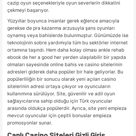
cazip oyun seçenekleriyle oyun severlerin dikkatini
çekmeyi başarıyor.
Yüzyıllar boyunca insanlar gerek eğlence amacıyla
gerekse de pra kazanma arzusuyla şans oyunları
oynamış veya bahislerde bulunmuştur. Günümüzde ise
teknolojinin sobre yardımıyla tüm bu sektörler internet
ortamına taşındı. Hem daha kolay olması ankle rehab
ebook de her a good her yerden ulaşılabilir bir yapıda
olmaları sayesinde online bahis ve casino sitelerinin
adresleri giderek daha popüler bir hale geliyorlar. Bu
popülerliliğin bir sonucu olarak yeni açılan casino
sitelerinin adresi ortaya çıkıyor ve oyuncuların
kullanımına sürülüyor. Site, güvenilir ve adil oyun
sağlayıcılarına sahip olduğu için Türk oyuncular
arasında oldukça popülerdir. Ayrıca, site yeni empieza
mevcut oyuncular için çeşitli bonuslar empieza
promosyonlar sunar.
Canlı Casino Siteleri Gizli Giriş