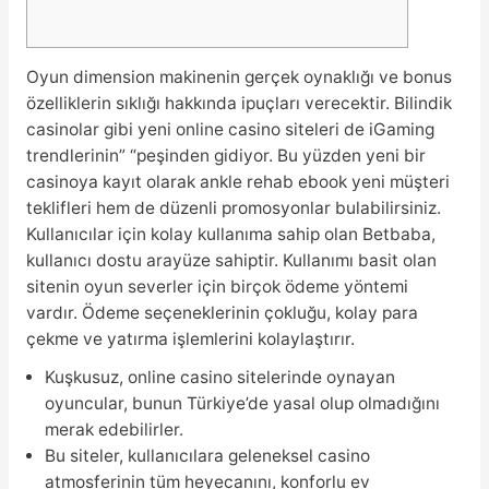
Oyun dimension makinenin gerçek oynaklığı ve bonus
özelliklerin sıklığı hakkında ipuçları verecektir. Bilindik
casinolar gibi yeni online casino siteleri de iGaming
trendlerinin” “peşinden gidiyor. Bu yüzden yeni bir
casinoya kayıt olarak ankle rehab ebook yeni müşteri
teklifleri hem de düzenli promosyonlar bulabilirsiniz.
Kullanıcılar için kolay kullanıma sahip olan Betbaba,
kullanıcı dostu arayüze sahiptir. Kullanımı basit olan
sitenin oyun severler için birçok ödeme yöntemi
vardır. Ödeme seçeneklerinin çokluğu, kolay para
çekme ve yatırma işlemlerini kolaylaştırır.
Kuşkusuz, online casino sitelerinde oynayan
oyuncular, bunun Türkiye’de yasal olup olmadığını
merak edebilirler.
Bu siteler, kullanıcılara geleneksel casino
atmosferinin tüm heyecanını, konforlu ev