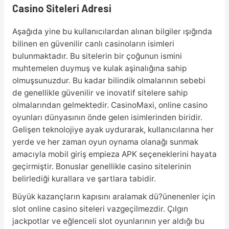
Casino Siteleri Adresi
Aşağıda yine bu kullanıcılardan alınan bilgiler ışığında
bilinen en güvenilir canlı casinoların isimleri
bulunmaktadır. Bu sitelerin bir çoğunun ismini
muhtemelen duymuş ve kulak aşinalığına sahip
olmuşsunuzdur. Bu kadar bilindik olmalarının sebebi
de genellikle güvenilir ve inovatif sitelere sahip
olmalarından gelmektedir. CasinoMaxi, online casino
oyunları dünyasının önde gelen isimlerinden biridir.
Gelişen teknolojiye ayak uydurarak, kullanıcılarına her
yerde ve her zaman oyun oynama olanağı sunmak
amacıyla mobil giriş empieza APK seçeneklerini hayata
geçirmiştir. Bonuslar genellikle casino sitelerinin
belirlediği kurallara ve şartlara tabidir.
Büyük kazançların kapısını aralamak dü?ünenenler için
slot online casino siteleri vazgeçilmezdir. Çılgın
jackpotlar ve eğlenceli slot oyunlarının yer aldığı bu