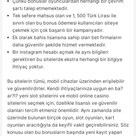
Çünkü bonuslar oyunculardan herhangi bir çevrim
şartı talep etmemektedir.
Tek sefere mahsus olan ve 1, 500 Türk Lirası ile
sınırlı olan bu bonus ödemesi kullanıcıları siteye
çekmek için çok başarılı bir kampanyadır.
Ek olarak bahis lisansına sahip olan bet firmaların
daha güvenilir şekilde hizmet vermektedir.
Bir instagram hesabı açmak ile aynı bilgileri
gerektiren bu sitelerde ekstra herhangi bir bilgiye
ihtiyaç yoktur.
Bu sitelerin tümü, mobil cihazlar üzerinden erişilebilir
ve güvenilirdirler. Kendi ihtiyaçlarınıza uygun en ba?
ar?l? yeni slot sitelerini ve mobil online casino
sitelerini seçmek için, özellikle lisanslı ve güvenilir
olanları tercih etmeniz önemlidir. Aynı zamanda site
üzerinde bulunan birçok oyun, slot oyunları, kart
oyunları aracılığıyla da keyifli vakit geçirebilirsiniz. Söz
konusu olan bu bonusların başında yeni kayıt yapan