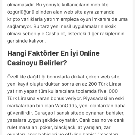
olmamasıdır. Bu yönüyle kullanıcıların mobilite
özgürlüğünü elinden alan web site aynı zamanda
kripto varlıklarla yatırım empieza oyun imkanını de uma
sağlamıyor. Bu tarz yeni nesil uygulamaların eksik
olması sebebiyle Cashalot, listedeki diğer rakiplerinin
gerisinde kalıyor..
Hangi Faktörler En İyi Online
Casinoyu Belirler?
Özellikle dağıttığı bonuslarla dikkat çeken web site,
yeni kayıt oluşturduktan sonra en az 200 Türk Lirası
yatırım yapan tüm kullanıcılara toplamda five, 000
Türk Lirasına varan bonus veriyor. Piyasadaki en eski
markalardan biri olan WonOdds, yeni olanlardan daha
güvenilirdir. Curaçao lisanslı sitede oynanan bahisler,
yasalara uygun şekilde oynatılır. Canlı casino ve canlı
rulet masaları, poker, blackjack, at yarışları, zar
oyunları, spor bahisleri ve off-line bahis” “masaları