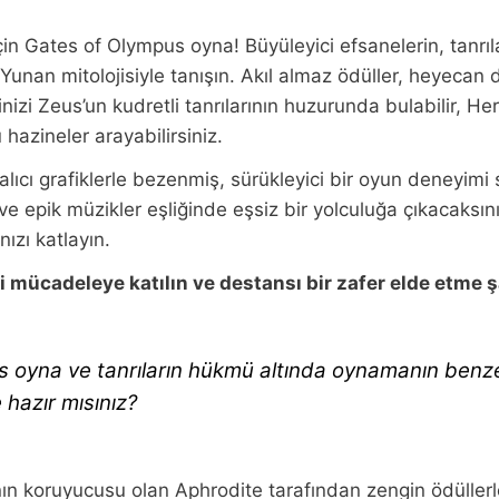
in Gates of Olympus oyna! Büyüleyici efsanelerin, tanrı
unan mitolojisiyle tanışın. Akıl almaz ödüller, heyecan 
inizi Zeus’un kudretli tanrılarının huzurunda bulabilir, He
hazineler arayabilirsiniz.
lıcı grafiklerle bezenmiş, sürükleyici bir oyun deneyim
ve epik müzikler eşliğinde eşsiz bir yolculuğa çıkacaksın
ızı katlayın.
mücadeleye katılın ve destansı bir zafer elde etme ş
 oyna ve tanrıların hükmü altında oynamanın benzer
 hazır mısınız?
anın koruyucusu olan Aphrodite tarafından zengin ödüller