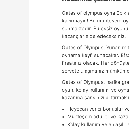
Gates of olympus oyna Epik e
kaçırmayın! Bu muhteşem oyun
sunmaktadır. Bu eşsiz oyunu 
kazançlar elde edeceksiniz.
Gates of Olympus, Yunan mito
oynama keyfi sunacaktır. Efs
fırsatınız olacak. Her dönüş
servete ulaşmanız mümkün ol
Gates of Olympus, harika graf
oyun, kolay kullanımı ve oyna
kazanma şansınızı arttırmak i
Heyecan verici bonuslar ve
Muhteşem ödüller ve kaza
Kolay kullanım ve anlaşılır