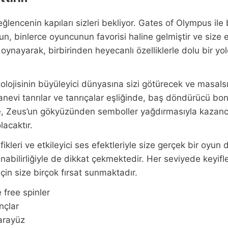
ğlencenin kapıları sizleri bekliyor. Gates of Olympus il
, binlerce oyuncunun favorisi haline gelmiştir ve size 
oynayarak, birbirinden heyecanlı özelliklerle dolu bir y
lojisinin büyüleyici dünyasına sizi götürecek ve masals
anevi tanrılar ve tanrıçalar eşliğinde, baş döndürücü bo
te, Zeus’un gökyüzünden semboller yağdırmasıyla kazanc
acaktır.
ikleri ve etkileyici ses efektleriyle size gerçek bir oyu
nabilirliğiyle de dikkat çekmektedir. Her seviyede keyif
çin size birçok fırsat sunmaktadır.
 free spinler
nçlar
 arayüz