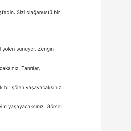
fedin. Sizi olağanüstü bir
el şölen sunuyor. Zengin
aksınız. Tanrılar,
ek bir şölen yaşayacaksınız.
yim yaşayacaksınız. Görsel