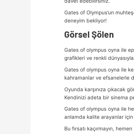
davet edebilirsiniz.
Gates of Olympus’un muhteşem
deneyim bekliyor!
Görsel Şölen
Gates of olympus oyna ile epi
grafikleri ve renkli dünyasıy
Gates of olympus oyna ile ken
kahramanlar ve efsanelerle 
Oyunda karşınıza çıkacak görs
Kendinizi adeta bir sinema p
Gates of olympus oyna ile he
anlamda kalite arayanlar için
Bu fırsatı kaçırmayın, hemen 