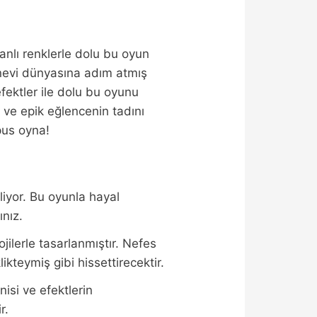
canlı renklerle dolu bu oyun
sanevi dünyasına adım atmış
efektler ile dolu bu oyunu
 ve epik eğlencenin tadını
pus oyna!
liyor. Bu oyunla hayal
ınız.
lerle tasarlanmıştır. Nefes
ikteymiş gibi hissettirecektir.
isi ve efektlerin
r.