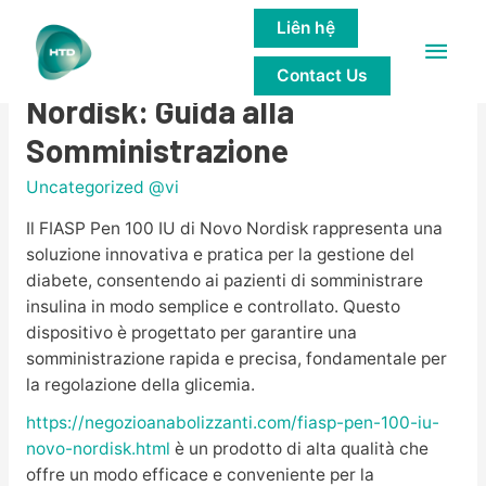
Liên hệ
Main
FIASP Pen 100 IU Novo
Contact Us
Men
Nordisk: Guida alla
Somministrazione
Uncategorized @vi
Il FIASP Pen 100 IU di Novo Nordisk rappresenta una
soluzione innovativa e pratica per la gestione del
diabete, consentendo ai pazienti di somministrare
insulina in modo semplice e controllato. Questo
dispositivo è progettato per garantire una
somministrazione rapida e precisa, fondamentale per
la regolazione della glicemia.
https://negozioanabolizzanti.com/fiasp-pen-100-iu-
novo-nordisk.html
è un prodotto di alta qualità che
offre un modo efficace e conveniente per la