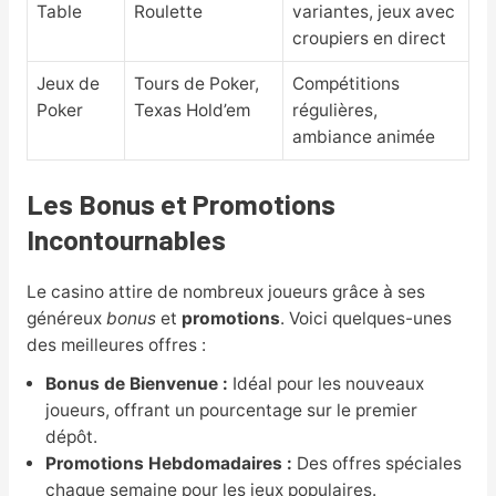
Table
Roulette
variantes, jeux avec
croupiers en direct
Jeux de
Tours de Poker,
Compétitions
Poker
Texas Hold’em
régulières,
ambiance animée
Les Bonus et Promotions
Incontournables
Le casino attire de nombreux joueurs grâce à ses
généreux
bonus
et
promotions
. Voici quelques-unes
des meilleures offres :
Bonus de Bienvenue :
Idéal pour les nouveaux
joueurs, offrant un pourcentage sur le premier
dépôt.
Promotions Hebdomadaires :
Des offres spéciales
chaque semaine pour les jeux populaires.