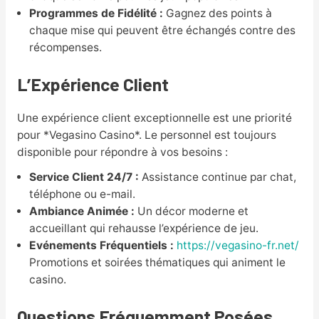
Programmes de Fidélité :
Gagnez des points à
chaque mise qui peuvent être échangés contre des
récompenses.
L’Expérience Client
Une expérience client exceptionnelle est une priorité
pour *Vegasino Casino*. Le personnel est toujours
disponible pour répondre à vos besoins :
Service Client 24/7 :
Assistance continue par chat,
téléphone ou e-mail.
Ambiance Animée :
Un décor moderne et
accueillant qui rehausse l’expérience de jeu.
Evénements Fréquentiels :
https://vegasino-fr.net/
Promotions et soirées thématiques qui animent le
casino.
Questions Fréquemment Posées