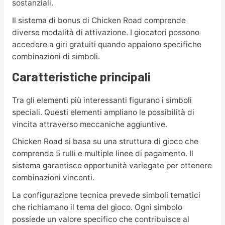
sostanziali.
Il sistema di bonus di Chicken Road comprende
diverse modalità di attivazione. I giocatori possono
accedere a giri gratuiti quando appaiono specifiche
combinazioni di simboli.
Caratteristiche principali
Tra gli elementi più interessanti figurano i simboli
speciali. Questi elementi ampliano le possibilità di
vincita attraverso meccaniche aggiuntive.
Chicken Road si basa su una struttura di gioco che
comprende 5 rulli e multiple linee di pagamento. Il
sistema garantisce opportunità variegate per ottenere
combinazioni vincenti.
La configurazione tecnica prevede simboli tematici
che richiamano il tema del gioco. Ogni simbolo
possiede un valore specifico che contribuisce al