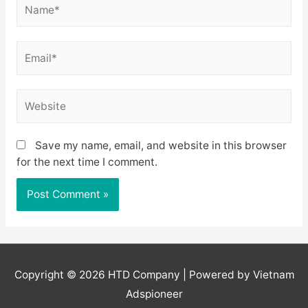
Name*
Email*
Website
Save my name, email, and website in this browser
for the next time I comment.
Copyright © 2026
HTD Company
| Powered by Vietnam
Adspioneer