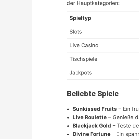
der Hauptkategorien:
Spieltyp
Slots
Live Casino
Tischspiele
Jackpots
Beliebte Spiele
Sunkissed Fruits
– Ein fru
Live Roulette
– Genieße da
Blackjack Gold
– Teste de
Divine Fortune
– Ein span