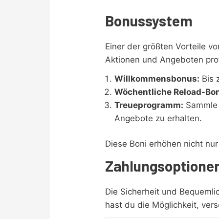
Bonussystem
Einer der größten Vorteile 
Aktionen und Angeboten prof
Willkommensbonus:
Bis 
Wöchentliche Reload-Bon
Treueprogramm:
Sammle 
Angebote zu erhalten.
Diese Boni erhöhen nicht n
Zahlungsoptione
Die Sicherheit und Bequemlic
hast du die Möglichkeit, ve