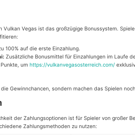
von Vulkan Vegas ist das großzügige Bonussystem. Spiel
itieren:
zu 100% auf die erste Einzahlung.
i:
Zusätzliche Bonusmittel für Einzahlungen im Laufe d
Punkte, um
https://vulkanvegasosterreich.com/
exklusi
ur die Gewinnchancen, sondern machen das Spielen noc
n
hkeit der Zahlungsoptionen ist für Spieler von großer 
rschiedene Zahlungsmethoden zu nutzen: