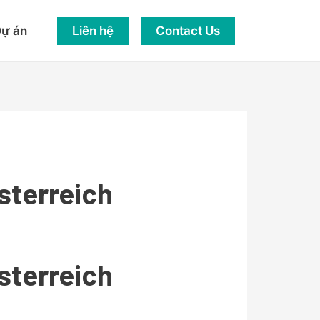
Liên hệ
Contact Us
ự án
sterreich
sterreich