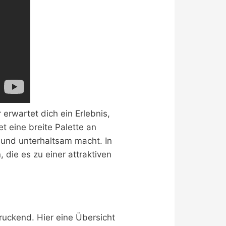
r erwartet dich ein Erlebnis,
t eine breite Palette an
 und unterhaltsam macht. In
 die es zu einer attraktiven
druckend. Hier eine Übersicht