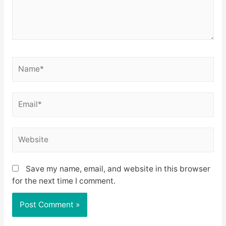
Name*
Email*
Website
Save my name, email, and website in this browser
for the next time I comment.