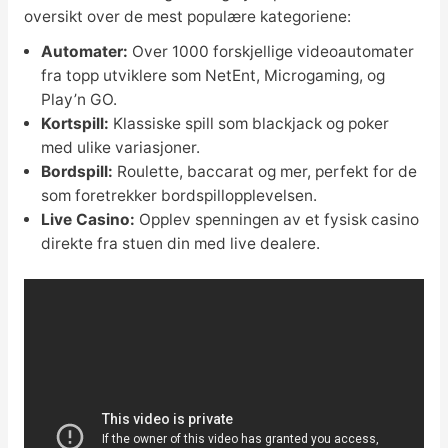
oversikt over de mest populære kategoriene:
Automater:
Over 1000 forskjellige videoautomater
fra topp utviklere som NetEnt, Microgaming, og
Play’n GO.
Kortspill:
Klassiske spill som blackjack og poker
med ulike variasjoner.
Bordspill:
Roulette, baccarat og mer, perfekt for de
som foretrekker bordspillopplevelsen.
Live Casino:
Opplev spenningen av et fysisk casino
direkte fra stuen din med live dealere.