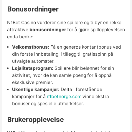
Bonusordninger
N1Bet Casino vurderer sine spillere og tilbyr en rekke
attraktive
bonusordninger
for å gjøre spillopplevelsen
enda bedre:
Velkomstbonus:
Få en generøs kontantbonus ved
din første innbetaling, i tillegg til gratisspinn på
utvalgte automater.
Lojalitetsprogram:
Spillere blir belønnet for sin
aktivitet, hvor de kan samle poeng for å oppnå
eksklusive premier.
Ukentlige kampanjer:
Delta i forestående
kampanjer for å
n1betnorge.com
vinne ekstra
bonuser og spesielle utmerkelser.
Brukeropplevelse