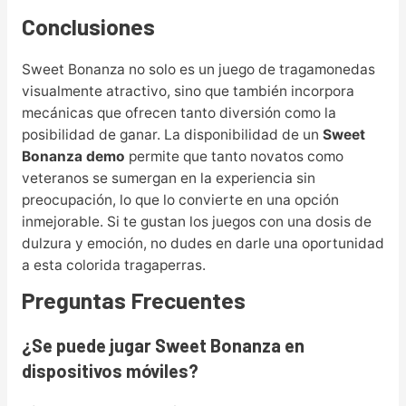
Conclusiones
Sweet Bonanza no solo es un juego de tragamonedas
visualmente atractivo, sino que también incorpora
mecánicas que ofrecen tanto diversión como la
posibilidad de ganar. La disponibilidad de un
Sweet
Bonanza demo
permite que tanto novatos como
veteranos se sumergan en la experiencia sin
preocupación, lo que lo convierte en una opción
inmejorable. Si te gustan los juegos con una dosis de
dulzura y emoción, no dudes en darle una oportunidad
a esta colorida tragaperras.
Preguntas Frecuentes
¿Se puede jugar Sweet Bonanza en
dispositivos móviles?