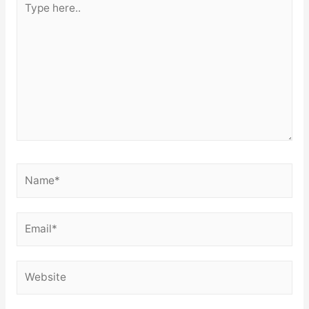
here..
Name*
Email*
Website