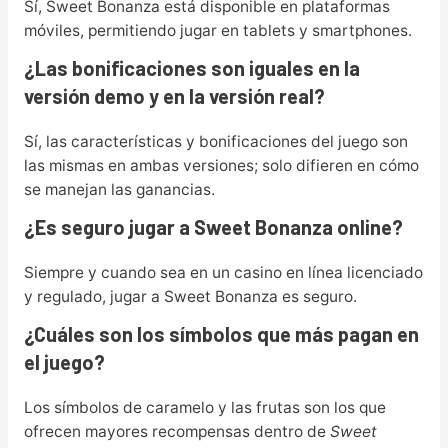
Sí, Sweet Bonanza está disponible en plataformas
móviles, permitiendo jugar en tablets y smartphones.
¿Las bonificaciones son iguales en la
versión demo y en la versión real?
Sí, las características y bonificaciones del juego son
las mismas en ambas versiones; solo difieren en cómo
se manejan las ganancias.
¿Es seguro jugar a Sweet Bonanza online?
Siempre y cuando sea en un casino en línea licenciado
y regulado, jugar a Sweet Bonanza es seguro.
¿Cuáles son los símbolos que más pagan en
el juego?
Los símbolos de caramelo y las frutas son los que
ofrecen mayores recompensas dentro de
Sweet