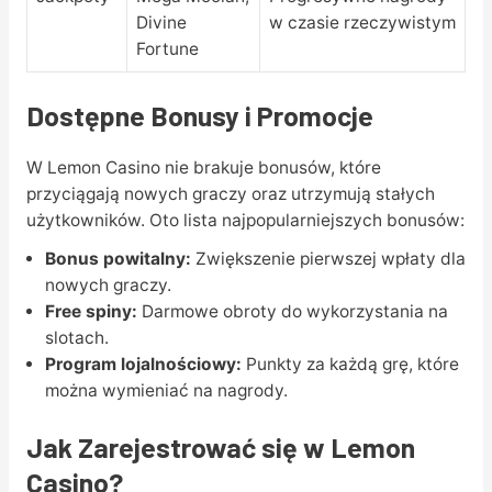
Divine
w czasie rzeczywistym
Fortune
Dostępne Bonusy i Promocje
W Lemon Casino nie brakuje bonusów, które
przyciągają nowych graczy oraz utrzymują stałych
użytkowników. Oto lista najpopularniejszych bonusów:
Bonus powitalny:
Zwiększenie pierwszej wpłaty dla
nowych graczy.
Free spiny:
Darmowe obroty do wykorzystania na
slotach.
Program lojalnościowy:
Punkty za każdą grę, które
można wymieniać na nagrody.
Jak Zarejestrować się w Lemon
Casino?