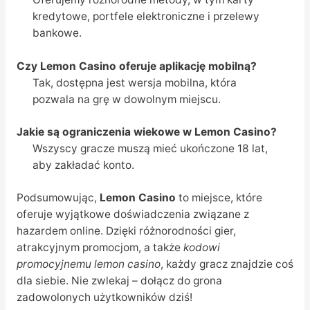
kredytowe, portfele elektroniczne i przelewy
bankowe.
Czy Lemon Casino oferuje aplikację mobilną?
Tak, dostępna jest wersja mobilna, która
pozwala na grę w dowolnym miejscu.
Jakie są ograniczenia wiekowe w Lemon Casino?
Wszyscy gracze muszą mieć ukończone 18 lat,
aby zakładać konto.
Podsumowując,
Lemon Casino
to miejsce, które
oferuje wyjątkowe doświadczenia związane z
hazardem online. Dzięki różnorodności gier,
atrakcyjnym promocjom, a także
kodowi
promocyjnemu lemon casino
, każdy gracz znajdzie coś
dla siebie. Nie zwlekaj – dołącz do grona
zadowolonych użytkowników dziś!