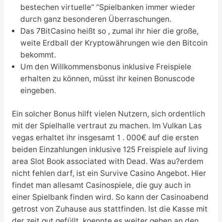
bestechen virtuelle” “Spielbanken immer wieder
durch ganz besonderen Überraschungen.
Das 7BitCasino heißt so , zumal ihr hier die große,
weite Erdball der Kryptowährungen wie den Bitcoin
bekommt.
Um den Willkommensbonus inklusive Freispiele
erhalten zu können, müsst ihr keinen Bonuscode
eingeben.
Ein solcher Bonus hilft vielen Nutzern, sich ordentlich
mit der Spielhalle vertraut zu machen. Im Vulkan Las
vegas erhaltet ihr insgesamt 1 . 000€ auf die ersten
beiden Einzahlungen inklusive 125 Freispiele auf living
area Slot Book associated with Dead. Was au?erdem
nicht fehlen darf, ist ein Survive Casino Angebot. Hier
findet man allesamt Casinospiele, die guy auch in
einer Spielbank finden wird. So kann der Casinoabend
getrost von Zuhause aus stattfinden. Ist die Kasse mit
der zeit gut gefüllt, koennte es weiter gehen an den