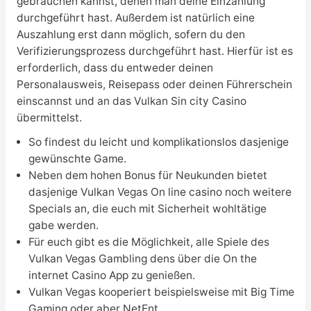
gebrauchen kannst, denen man deine Einzahlung
durchgeführt hast. Außerdem ist natürlich eine
Auszahlung erst dann möglich, sofern du den
Verifizierungsprozess durchgeführt hast. Hierfür ist es
erforderlich, dass du entweder deinen
Personalausweis, Reisepass oder deinen Führerschein
einscannst und an das Vulkan Sin city Casino
übermittelst.
So findest du leicht und komplikationslos dasjenige
gewünschte Game.
Neben dem hohen Bonus für Neukunden bietet
dasjenige Vulkan Vegas On line casino noch weitere
Specials an, die euch mit Sicherheit wohltätige
gabe werden.
Für euch gibt es die Möglichkeit, alle Spiele des
Vulkan Vegas Gambling dens über die On the
internet Casino App zu genießen.
Vulkan Vegas kooperiert beispielsweise mit Big Time
Gaming oder aber NetEnt.