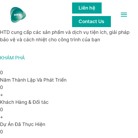
GIẢI PHÁP của các công trình bền
Liên hệ
Main
vững
Contact Us
Men
HTD cung cấp các sản phẩm và dịch vụ tiện ích, giải pháp
bảo vệ và cách nhiệt cho công trình của bạn
KHÁM PHÁ
0
Năm Thành Lập Và Phát Triển
0
+
Khách Hàng & Đối tác
0
+
Dự Án Đã Thực Hiện
0