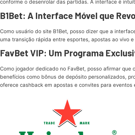
conforme o desenrolar das partidas. A interface é intuit
B1Bet: A Interface Móvel que Rev
Como usuário do site B1Bet, posso dizer que a interfa
uma transição rápida entre esportes, apostas ao vivo
FavBet VIP: Um Programa Exclusi
Como jogador dedicado no FavBet, posso afirmar que o 
benefícios como bônus de depósito personalizados, pro
oferece cashback em apostas e convites para eventos ex