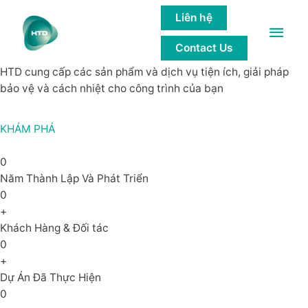
GIẢI PHÁP của các công trình bền
Liên hệ
Main
vững
Contact Us
Men
HTD cung cấp các sản phẩm và dịch vụ tiện ích, giải pháp
bảo vệ và cách nhiệt cho công trình của bạn
KHÁM PHÁ
0
Năm Thành Lập Và Phát Triển
0
+
Khách Hàng & Đối tác
0
+
Dự Án Đã Thực Hiện
0