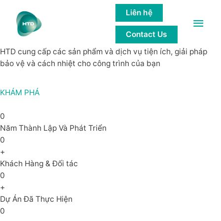
GIẢI PHÁP của các công trình bền
Liên hệ
Main
vững
Contact Us
Men
HTD cung cấp các sản phẩm và dịch vụ tiện ích, giải pháp
bảo vệ và cách nhiệt cho công trình của bạn
KHÁM PHÁ
0
Năm Thành Lập Và Phát Triển
0
+
Khách Hàng & Đối tác
0
+
Dự Án Đã Thực Hiện
0