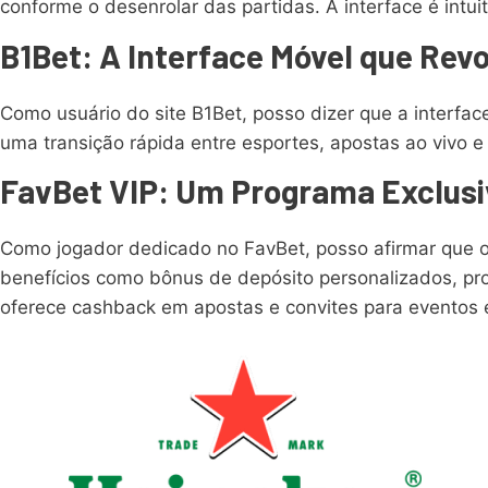
conforme o desenrolar das partidas. A interface é intuit
B1Bet: A Interface Móvel que Rev
Como usuário do site B1Bet, posso dizer que a interfa
uma transição rápida entre esportes, apostas ao vivo
FavBet VIP: Um Programa Exclusi
Como jogador dedicado no FavBet, posso afirmar que o 
benefícios como bônus de depósito personalizados, pro
oferece cashback em apostas e convites para eventos ex