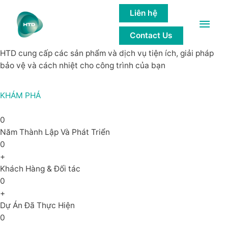
GIẢI PHÁP của các công trình bền
Liên hệ
Main
vững
Contact Us
Men
HTD cung cấp các sản phẩm và dịch vụ tiện ích, giải pháp
bảo vệ và cách nhiệt cho công trình của bạn
KHÁM PHÁ
0
Năm Thành Lập Và Phát Triển
0
+
Khách Hàng & Đối tác
0
+
Dự Án Đã Thực Hiện
0