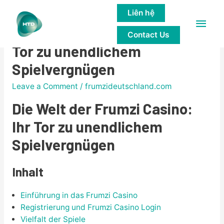
Liên hệ
Main
Die Welt der Frumzi Casino Ihr
Contact Us
Men
Tor zu unendlichem
Spielvergnügen
Leave a Comment
/
frumzideutschland.com
Die Welt der Frumzi Casino:
Ihr Tor zu unendlichem
Spielvergnügen
Inhalt
Einführung in das Frumzi Casino
Registrierung und Frumzi Casino Login
Vielfalt der Spiele