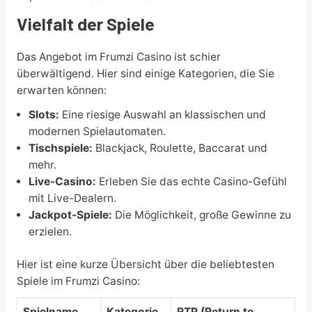
Vielfalt der Spiele
Das Angebot im Frumzi Casino ist schier
überwältigend. Hier sind einige Kategorien, die Sie
erwarten können:
Slots:
Eine riesige Auswahl an klassischen und
modernen Spielautomaten.
Tischspiele:
Blackjack, Roulette, Baccarat und
mehr.
Live-Casino:
Erleben Sie das echte Casino-Gefühl
mit Live-Dealern.
Jackpot-Spiele:
Die Möglichkeit, große Gewinne zu
erzielen.
Hier ist eine kurze Übersicht über die beliebtesten
Spiele im Frumzi Casino:
Spielname
Kategorie
RTP (Return to