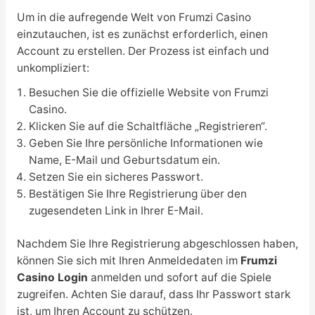
Um in die aufregende Welt von Frumzi Casino
einzutauchen, ist es zunächst erforderlich, einen
Account zu erstellen. Der Prozess ist einfach und
unkompliziert:
Besuchen Sie die offizielle Website von Frumzi
Casino.
Klicken Sie auf die Schaltfläche „Registrieren“.
Geben Sie Ihre persönliche Informationen wie
Name, E-Mail und Geburtsdatum ein.
Setzen Sie ein sicheres Passwort.
Bestätigen Sie Ihre Registrierung über den
zugesendeten Link in Ihrer E-Mail.
Nachdem Sie Ihre Registrierung abgeschlossen haben,
können Sie sich mit Ihren Anmeldedaten im
Frumzi
Casino Login
anmelden und sofort auf die Spiele
zugreifen. Achten Sie darauf, dass Ihr Passwort stark
ist, um Ihren Account zu schützen.