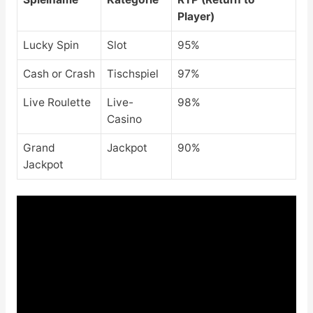
Player)
Lucky Spin
Slot
95%
Cash or Crash
Tischspiel
97%
Live Roulette
Live-
98%
Casino
Grand
Jackpot
90%
Jackpot