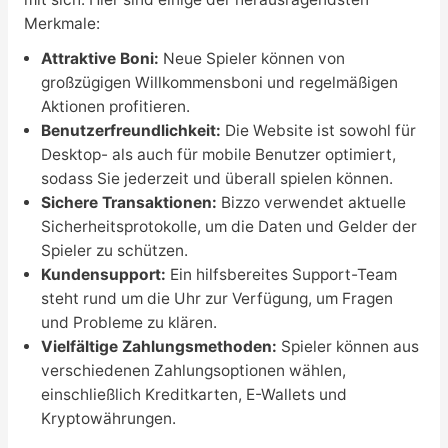
Merkmale:
Attraktive Boni:
Neue Spieler können von
großzügigen Willkommensboni und regelmäßigen
Aktionen profitieren.
Benutzerfreundlichkeit:
Die Website ist sowohl für
Desktop- als auch für mobile Benutzer optimiert,
sodass Sie jederzeit und überall spielen können.
Sichere Transaktionen:
Bizzo verwendet aktuelle
Sicherheitsprotokolle, um die Daten und Gelder der
Spieler zu schützen.
Kundensupport:
Ein hilfsbereites Support-Team
steht rund um die Uhr zur Verfügung, um Fragen
und Probleme zu klären.
Vielfältige Zahlungsmethoden:
Spieler können aus
verschiedenen Zahlungsoptionen wählen,
einschließlich Kreditkarten, E-Wallets und
Kryptowährungen.