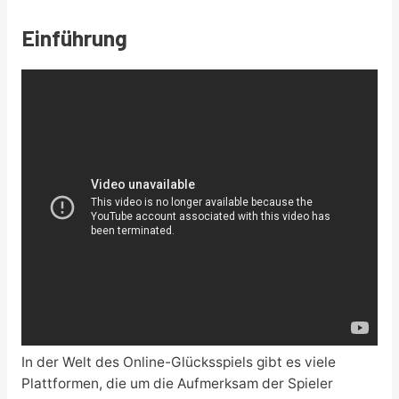
Einführung
In der Welt des Online-Glücksspiels gibt es viele
Plattformen, die um die Aufmerksam der Spieler