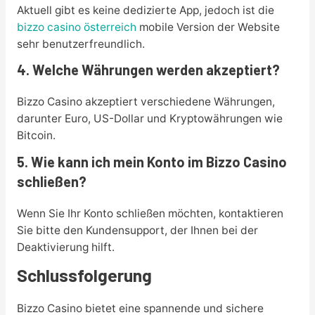
Aktuell gibt es keine dedizierte App, jedoch ist die
bizzo casino österreich
mobile Version der Website
sehr benutzerfreundlich.
4. Welche Währungen werden akzeptiert?
Bizzo Casino akzeptiert verschiedene Währungen,
darunter Euro, US-Dollar und Kryptowährungen wie
Bitcoin.
5. Wie kann ich mein Konto im Bizzo Casino
schließen?
Wenn Sie Ihr Konto schließen möchten, kontaktieren
Sie bitte den Kundensupport, der Ihnen bei der
Deaktivierung hilft.
Schlussfolgerung
Bizzo Casino bietet eine spannende und sichere