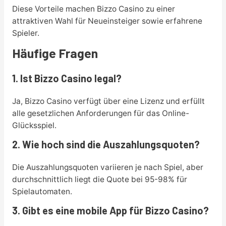
Diese Vorteile machen Bizzo Casino zu einer
attraktiven Wahl für Neueinsteiger sowie erfahrene
Spieler.
Häufige Fragen
1. Ist Bizzo Casino legal?
Ja, Bizzo Casino verfügt über eine Lizenz und erfüllt
alle gesetzlichen Anforderungen für das Online-
Glücksspiel.
2. Wie hoch sind die Auszahlungsquoten?
Die Auszahlungsquoten variieren je nach Spiel, aber
durchschnittlich liegt die Quote bei 95-98% für
Spielautomaten.
3. Gibt es eine mobile App für Bizzo Casino?