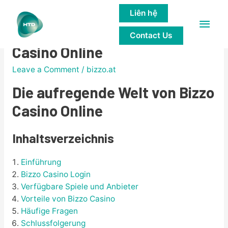
Liên hệ
Main
Die aufregende Welt von Bizzo
Contact Us
Men
Casino Online
Leave a Comment
/
bizzo.at
Die aufregende Welt von Bizzo
Casino Online
Inhaltsverzeichnis
Einführung
Bizzo Casino Login
Verfügbare Spiele und Anbieter
Vorteile von Bizzo Casino
Häufige Fragen
Schlussfolgerung