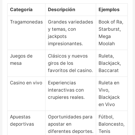
Categoría
Descripción
Ejemplos
Tragamonedas
Grandes variedades
Book of Ra,
y temas, con
Starburst,
jackpots
Mega
impresionantes.
Moolah
Juegos de
Clásicos y nuevos
Ruleta,
mesa
giros de los
Blackjack,
favoritos del casino.
Baccarat
Casino en vivo
Experiencias
Ruleta en
interactivas con
Vivo,
crupieres reales.
Blackjack
en Vivo
Apuestas
Oportunidades para
Fútbol,
deportivas
apostar en
Baloncesto,
diferentes deportes.
Tenis