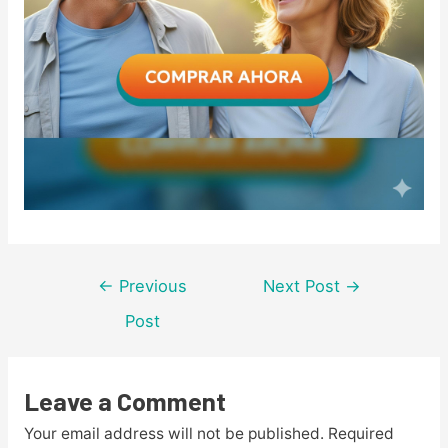
Post
←
Previous
Next Post
→
navigation
Post
Leave a Comment
Your email address will not be published.
Required