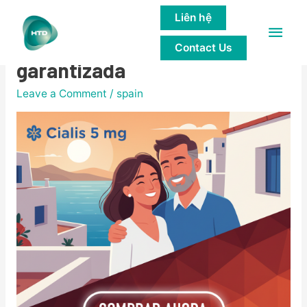
Liên hệ
Main
Cialis 5 mg diario calidad
Contact Us
Men
garantizada
Leave a Comment
/
spain