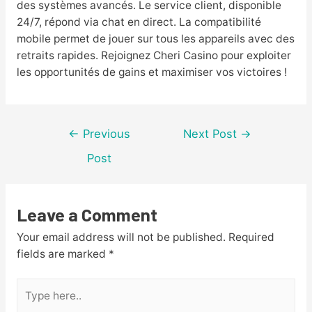
des systèmes avancés. Le service client, disponible
24/7, répond via chat en direct. La compatibilité
mobile permet de jouer sur tous les appareils avec des
retraits rapides. Rejoignez Cheri Casino pour exploiter
les opportunités de gains et maximiser vos victoires !
Post
←
Previous
Next Post
→
navigation
Post
Leave a Comment
Your email address will not be published.
Required
fields are marked
*
Type
here..