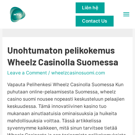
Liên hệ
Ma
wheelzcasinosuomi.co
Contact Us
Me
Unohtumaton pelikokemus
Wheelz Casinolla Suomessa
Leave a Comment
/
wheelzcasinosuomi.com
Vapauta Pelihenkesi Wheelz Casinolla Suomessa Kun
puhutaan online-pelaamisesta Suomessa, wheelz
casino suomi nousee nopeasti keskusteluun pelaajien
keskuudessa. Tämä innovatiivinen kasino tuo
mukanaan ainutlaatuisia ominaisuuksia ja huikeita
mahdollisuuksia voittaa. Tässä artikkelissa
syvennymme kaikkeen, mitä sinun tarvitsee tietää