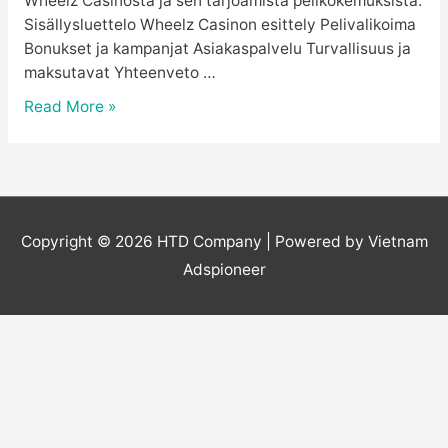
Wheelz Casinosta ja sen tarjoamista pelikokemuksista.
Sisällysluettelo Wheelz Casinon esittely Pelivalikoima
Bonukset ja kampanjat Asiakaspalvelu Turvallisuus ja
maksutavat Yhteenveto …
Unohtumaton
Read More »
pelikokemus
Wheelz
Casinolla
Suomessa
Copyright © 2026
HTD Company
| Powered by Vietnam
Adspioneer