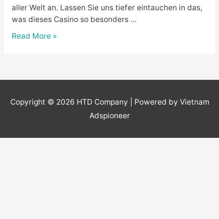
aller Welt an. Lassen Sie uns tiefer eintauchen in das,
was dieses Casino so besonders …
Entdeckungsreise
Read More »
zur
Faszination
von
Vulkan
Vegas
Copyright © 2026
HTD Company
| Powered by Vietnam
Casino
Adspioneer