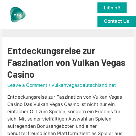
Liên hệ
vulkanvegasdeutschlan
Contact Us
Entdeckungsreise zur
Faszination von Vulkan Vegas
Casino
Leave a Comment
/
vulkanvegasdeutschland.net
Entdeckungsreise zur Faszination von Vulkan Vegas
Casino Das Vulkan Vegas Casino ist nicht nur ein
einfacher Ort zum Spielen, sondern ein Erlebnis für
sich. Mit seiner vielfältigen Auswahl an Spielen,
aufregenden Bonusangeboten und einer
benutzerfreundlichen Plattform zieht es Spieler aus