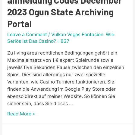
anmeldung Codes December
2023 Ogun State Archiving
Portal
Leave a Comment
/
Vulkan Vegas Fantasien: Wie
Seriös Ist Das Casino? - 837
Zu living area rechtlichen Bedingungen gehört ein
Maximaleinsatz von 1 € expert Spielrunde sowie
jeweils five Sekunden Pause zwischen den einzelnen
Spins. Dies sind allerdings nur zwei spezielle
Varianten, wie Casino Turniere funktionieren. Sie
finden die Anwendung im Google Play Store oder
ebenso direkt auf meiner Website. So können Sie
sicher sein, dass Sie dieses …
Erprobung
Read More »
Your
Luck