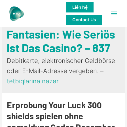
Liên hệ
Main
Vulkan Vegas
Contact Us
Men
Fantasien: Wie Seriös
Ist Das Casino? – 837
Debitkarte, elektronischer Geldbörse
oder E-Mail-Adresse vergeben. –
tətbiqlərinə nəzər
Erprobung Your Luck 300
shields spielen ohne