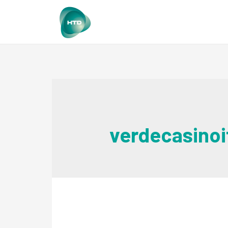
verdecasinoit