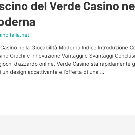
ascino del Verde Casino ne
Moderna
inoitalia.net
e Casino nella Giocabilità Moderna Indice Introduzione 
asino Giochi e Innovazione Vantaggi e Svantaggi Concl
iochi d’azzardo online, Verde Casino sta rapidamente g
 un design accattivante e l’offerta di una …