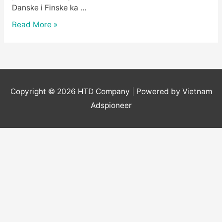
Danske i Finske ka …
Taksista
Read More »
ojadio
Skandinavca:
Vožnju
od
Budve
Copyright © 2026
HTD Company
| Powered by Vietnam
do
Adspioneer
Bečića
naplatio
24
umesto
šest
evra