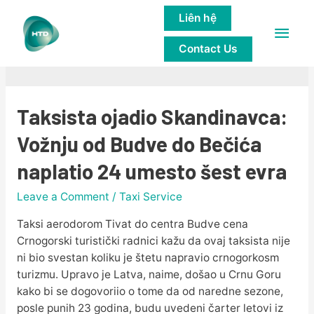
Liên hệ
Main
Taxi Service
Contact Us
Men
Taksista ojadio Skandinavca:
Vožnju od Budve do Bečića
naplatio 24 umesto šest evra
Leave a Comment
/
Taxi Service
Taksi aerodorom Tivat do centra Budve cena
Crnogorski turistički radnici kažu da ovaj taksista nije
ni bio svestan koliku je štetu napravio crnogorkosm
turizmu. Upravo je Latva, naime, došao u Crnu Goru
kako bi se dogovoriio o tome da od naredne sezone,
posle punih 23 godina, budu uvedeni čarter letovi iz