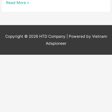
Experiencias
Read More »
de
Apuesta
Sin
Igual
en
Copyright © 2026
HTD Company
| Powered by Vietnam
Spinsy
Adspioneer
Casino
Online