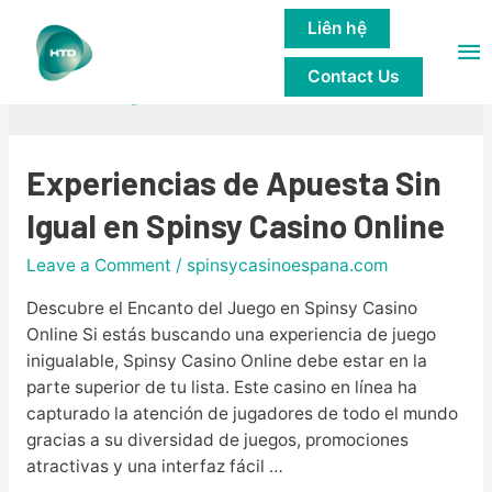
Liên hệ
Ma
spinsycasinoespana.c
Contact Us
Me
Experiencias de Apuesta Sin
Igual en Spinsy Casino Online
Leave a Comment
/
spinsycasinoespana.com
Descubre el Encanto del Juego en Spinsy Casino
Online Si estás buscando una experiencia de juego
inigualable, Spinsy Casino Online debe estar en la
parte superior de tu lista. Este casino en línea ha
capturado la atención de jugadores de todo el mundo
gracias a su diversidad de juegos, promociones
atractivas y una interfaz fácil …