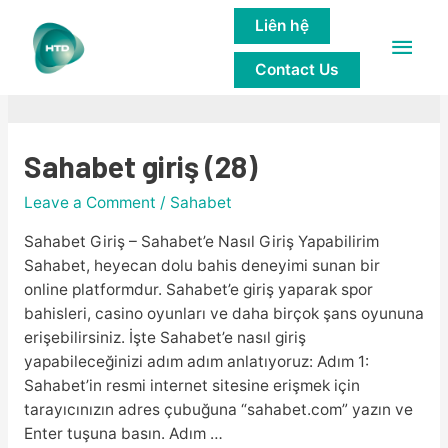
Liên hệ
Main
Sahabet
Contact Us
Men
Sahabet giriş (28)
Leave a Comment
/
Sahabet
Sahabet Giriş – Sahabet’e Nasıl Giriş Yapabilirim
Sahabet, heyecan dolu bahis deneyimi sunan bir
online platformdur. Sahabet’e giriş yaparak spor
bahisleri, casino oyunları ve daha birçok şans oyununa
erişebilirsiniz. İşte Sahabet’e nasıl giriş
yapabileceğinizi adım adım anlatıyoruz: Adım 1:
Sahabet’in resmi internet sitesine erişmek için
tarayıcınızın adres çubuğuna “sahabet.com” yazın ve
Enter tuşuna basın. Adım …