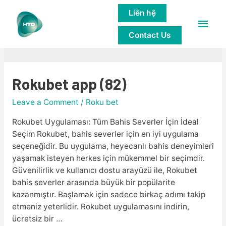
Liên hệ
Main
Roku bet
Contact Us
Men
Rokubet app (82)
Leave a Comment
/
Roku bet
Rokubet Uygulaması: Tüm Bahis Severler İçin İdeal
Seçim Rokubet, bahis severler için en iyi uygulama
seçeneğidir. Bu uygulama, heyecanlı bahis deneyimleri
yaşamak isteyen herkes için mükemmel bir seçimdir.
Güvenilirlik ve kullanıcı dostu arayüzü ile, Rokubet
bahis severler arasında büyük bir popülarite
kazanmıştır. Başlamak için sadece birkaç adımı takip
etmeniz yeterlidir. Rokubet uygulamasını indirin,
ücretsiz bir …