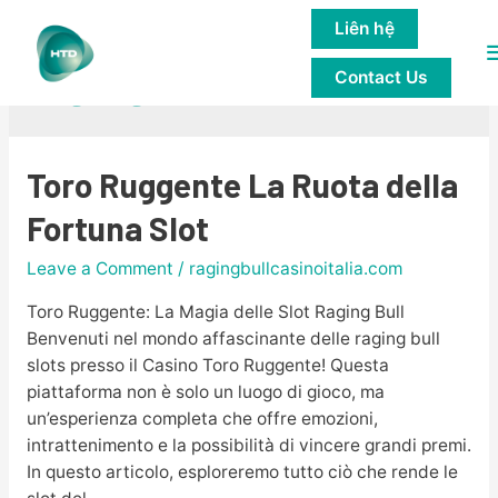
Liên hệ
ragingbullcasinoitalia.
Contact Us
Toro Ruggente La Ruota della
Fortuna Slot
Leave a Comment
/
ragingbullcasinoitalia.com
Toro Ruggente: La Magia delle Slot Raging Bull
Benvenuti nel mondo affascinante delle raging bull
slots presso il Casino Toro Ruggente! Questa
piattaforma non è solo un luogo di gioco, ma
un’esperienza completa che offre emozioni,
intrattenimento e la possibilità di vincere grandi premi.
In questo articolo, esploreremo tutto ciò che rende le