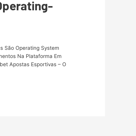
Operating-
is São Operating System
amentos Na Plataforma Em
bet Apostas Esportivas – O