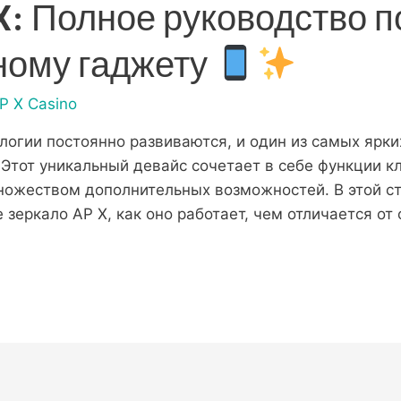
X: Полное руководство п
ному гаджету
P X Casino
огии постоянно развиваются, и один из самых ярки
 Этот уникальный девайс сочетает в себе функции к
ножеством дополнительных возможностей. В этой с
е зеркало AP X, как оно работает, чем отличается о