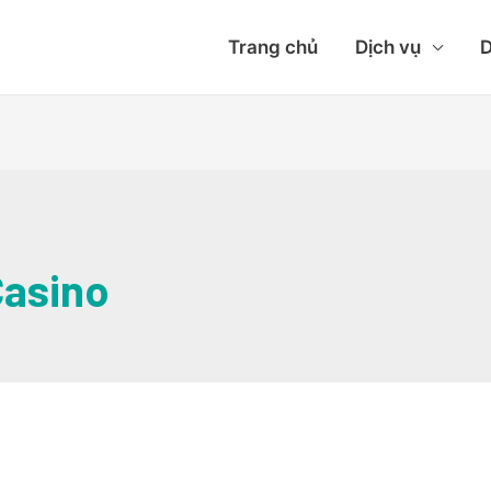
Trang chủ
Dịch vụ
D
Casino