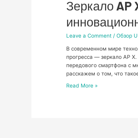
Зеркало AP 
инновацион
Leave a Comment
/
Обзор U
В современном мире технол
прогресса — зеркало AP X.
передового смартфона с м
расскажем о том, что тако
Зеркало
Read More »
AP
X:
Полное
руководство
по
инновационному