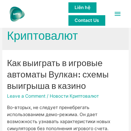
Liên hệ
Main
Новости
Contact Us
Men
Криптовалют
Как выиграть в игровые
автоматы Вулкан: схемы
выигрыша в казино
Leave a Comment
/
Новости Криптовалют
Во-вторых, не следует пренебрегать
использованием демо-режима. Он дает
возможность узнавать характеристики новых
симуляторов без пополнения игрового счета.