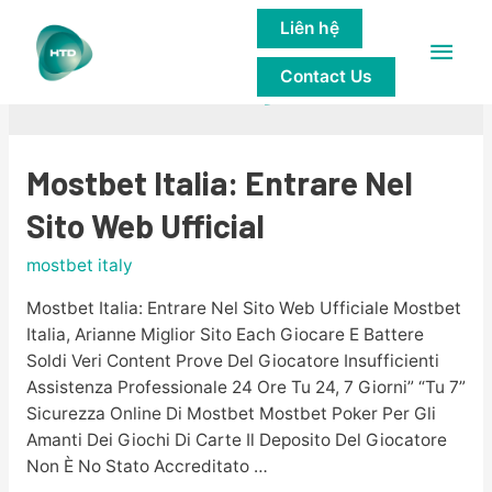
Liên hệ
Main
mostbet italy
Contact Us
Men
Mostbet Italia: Entrare Nel
Sito Web Ufficial
mostbet italy
Mostbet Italia: Entrare Nel Sito Web Ufficiale Mostbet
Italia, Arianne Miglior Sito Each Giocare E Battere
Soldi Veri Content Prove Del Giocatore Insufficienti
Assistenza Professionale 24 Ore Tu 24, 7 Giorni” “Tu 7”
Sicurezza Online Di Mostbet Mostbet Poker Per Gli
Amanti Dei Giochi Di Carte Il Deposito Del Giocatore
Non È No Stato Accreditato …