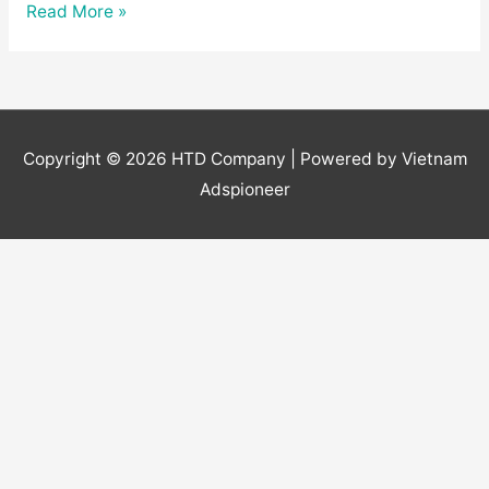
Mostbet
Read More »
Italia:
Entrare
Nel
Sito
Web
Copyright © 2026
HTD Company
| Powered by Vietnam
Ufficial
Adspioneer